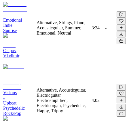
Emotional
Alternative, Strings, Piano,
Indie
Acousticguitar, Summer,
3:24
-
Sunrise
Emotional, Neutral
Osipov
Vladimir
Alternative, Acousticguitar,
Visions
Electricguitar,
-
Electroamplified,
4:02
-
Upbeat
Electricorgan, Psychedelic,
Psychedelic
Happy, Trippy
Rock/Pop