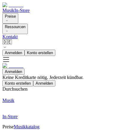
Musik
In-Store
Preise
Ressourcen
Kontakt
🇩🇪
Anmelden
Konto erstellen
Anmelden
Keine Kreditkarte nötig. Jederzeit kündbar.
Konto erstellen
Anmelden
Durchsuchen
Musik
In-Store
Preise
Musikkatalog