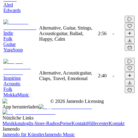
Aled
Edwards
Alternative, Guitar, Strings,
Indie
Acousticguitar, Ballad,
2:56
-
Folk
Happy, Calm
Guitar
YuraSoop
Alternative, Acousticguitar,
2:40
-
Inspiring
Claps, Travel, Emotional
Acoustic
Folk
MokkaMusic
©
2026
Jamendo Licensing
App herunterladen
Nützliche Links
Musikkatalog
In-Store-Radios
Preise
Kontakt
Hilfecenter
Kontakt
Jamendo
Jamendo für Künstler
Jamendo Music