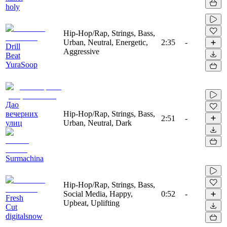
holy
Hip-Hop/Rap, Strings, Bass,
Urban, Neutral, Energetic,
2:35
-
Drill
Aggressive
Beat
YuraSoop
Дао
вечерних
Hip-Hop/Rap, Strings, Bass,
2:51
-
улиц
Urban, Neutral, Dark
Surmachina
Hip-Hop/Rap, Strings, Bass,
Social Media, Happy,
0:52
-
Fresh
Upbeat, Uplifting
Cut
digitalsnow