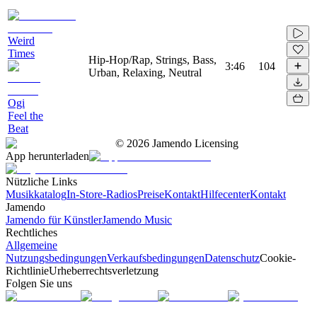
Weird
Times
Hip-Hop/Rap, Strings, Bass,
3:46
104
Urban, Relaxing, Neutral
Ogi
Feel the
Beat
©
2026
Jamendo Licensing
App herunterladen
Nützliche Links
Musikkatalog
In-Store-Radios
Preise
Kontakt
Hilfecenter
Kontakt
Jamendo
Jamendo für Künstler
Jamendo Music
Rechtliches
Allgemeine
Nutzungsbedingungen
Verkaufsbedingungen
Datenschutz
Cookie-
Richtlinie
Urheberrechtsverletzung
Folgen Sie uns