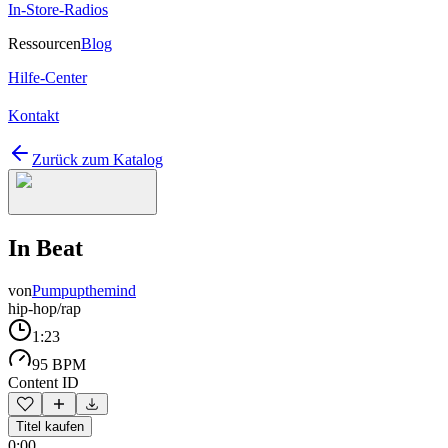
In-Store-Radios
Ressourcen
Blog
Hilfe-Center
Kontakt
Zurück zum Katalog
In Beat
von
Pumpupthemind
hip-hop/rap
1:23
95 BPM
Content ID
Titel kaufen
0:00