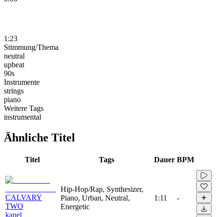
1:23
Stimmung/Thema
neutral
upbeat
90s
Instrumente
strings
piano
Weitere Tags
instrumental
Ähnliche Titel
Titel
Tags
Dauer
BPM
Hip-Hop/Rap, Synthesizer,
CALVARY
Piano, Urban, Neutral,
1:11
-
TWO
Energetic
kanel