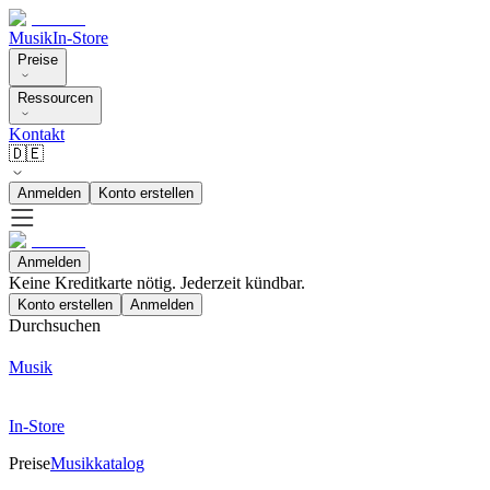
Musik
In-Store
Preise
Ressourcen
Kontakt
🇩🇪
Anmelden
Konto erstellen
Anmelden
Keine Kreditkarte nötig. Jederzeit kündbar.
Konto erstellen
Anmelden
Durchsuchen
Musik
In-Store
Preise
Musikkatalog