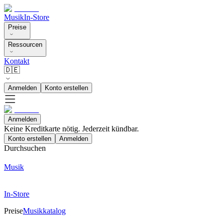
Musik
In-Store
Preise
Ressourcen
Kontakt
🇩🇪
Anmelden
Konto erstellen
Anmelden
Keine Kreditkarte nötig. Jederzeit kündbar.
Konto erstellen
Anmelden
Durchsuchen
Musik
In-Store
Preise
Musikkatalog