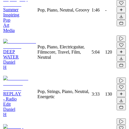
Summer
Pop, Piano, Neutral, Groovy
1:46
-
Inspiring
Pop
Art
Media
Pop, Piano, Electricguitar,
DEEP
Filmscore, Travel, Film,
5:04
120
WATER
Neutral
Daniel
H
Pop, Strings, Piano, Neutral,
REPLAY
3:33
130
Energetic
- Radio
Edit
Daniel
H