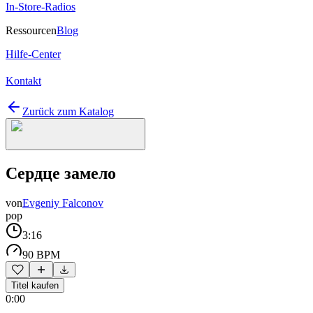
In-Store-Radios
Ressourcen
Blog
Hilfe-Center
Kontakt
Zurück zum Katalog
Сердце замело
von
Evgeniy Falconov
pop
3:16
90 BPM
Titel kaufen
0:00