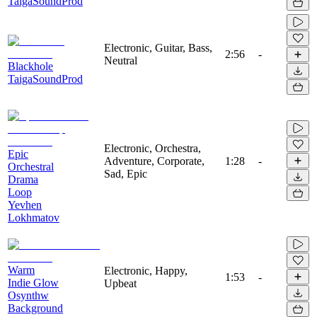
TaigaSoundProd
Electronic, Guitar, Bass,
2:56
-
Neutral
Blackhole
TaigaSoundProd
Electronic, Orchestra,
Epic
Adventure, Corporate,
1:28
-
Orchestral
Sad, Epic
Drama
Loop
Yevhen
Lokhmatov
Warm
Electronic, Happy,
1:53
-
Indie Glow
Upbeat
Osynthw
Background