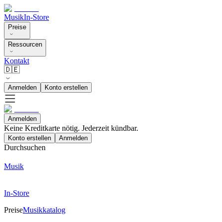
Musik
In-Store
Preise
Ressourcen
Kontakt
🇩🇪
Anmelden
Konto erstellen
Anmelden
Keine Kreditkarte nötig. Jederzeit kündbar.
Konto erstellen
Anmelden
Durchsuchen
Musik
In-Store
Preise
Musikkatalog