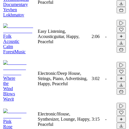
Peaceful
Documentary
Yevhen
Lokhmatov
Easy Listening,
Folk
Acousticguitar, Happy,
2:06
-
Acoustic
Peaceful
Calm
ForestMusic
Electronic/Deep House,
Where
Strings, Piano, Advertising,
3:02
-
the
Happy, Peaceful
Wind
Blows
Wavit
Electronic/House,
Synthesizer, Lounge, Happy,
3:15
-
Pink
Peaceful
Rose