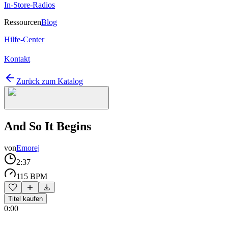
In-Store-Radios
Ressourcen
Blog
Hilfe-Center
Kontakt
Zurück zum Katalog
And So It Begins
von
Emorej
2:37
115 BPM
Titel kaufen
0:00