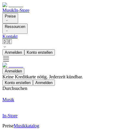
Musik
In-Store
Preise
Ressourcen
Kontakt
🇩🇪
Anmelden
Konto erstellen
Anmelden
Keine Kreditkarte nötig. Jederzeit kündbar.
Konto erstellen
Anmelden
Durchsuchen
Musik
In-Store
Preise
Musikkatalog