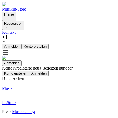
Musik
In-Store
Preise
Ressourcen
Kontakt
🇩🇪
Anmelden
Konto erstellen
Anmelden
Keine Kreditkarte nötig. Jederzeit kündbar.
Konto erstellen
Anmelden
Durchsuchen
Musik
In-Store
Preise
Musikkatalog