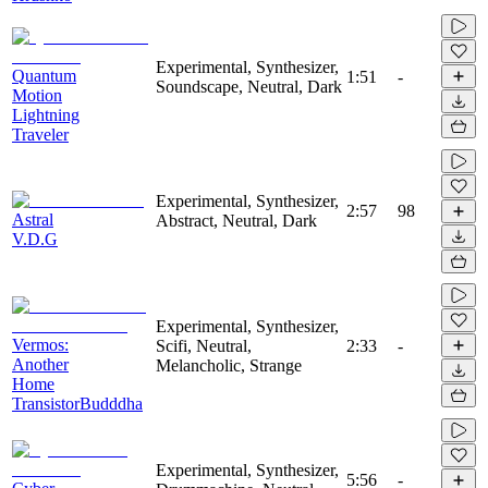
Experimental, Synthesizer,
Quantum
1:51
-
Soundscape, Neutral, Dark
Motion
Lightning
Traveler
Experimental, Synthesizer,
2:57
98
Astral
Abstract, Neutral, Dark
V.D.G
Experimental, Synthesizer,
Vermos:
Scifi, Neutral,
2:33
-
Another
Melancholic, Strange
Home
TransistorBudddha
Experimental, Synthesizer,
5:56
-