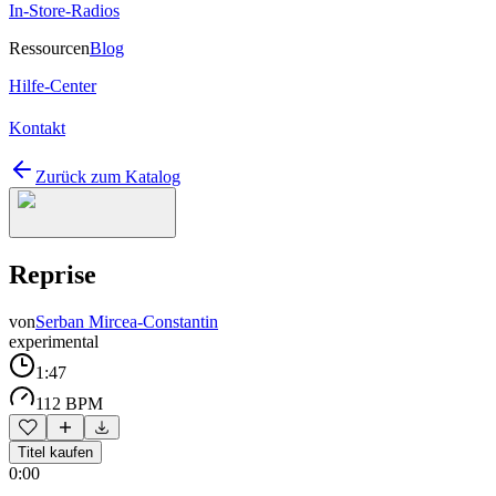
In-Store-Radios
Ressourcen
Blog
Hilfe-Center
Kontakt
Zurück zum Katalog
Reprise
von
Serban Mircea-Constantin
experimental
1:47
112 BPM
Titel kaufen
0:00