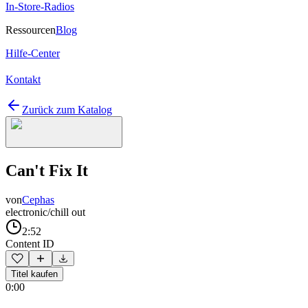
In-Store-Radios
Ressourcen
Blog
Hilfe-Center
Kontakt
Zurück zum Katalog
Can't Fix It
von
Cephas
electronic/chill out
2:52
Content ID
Titel kaufen
0:00