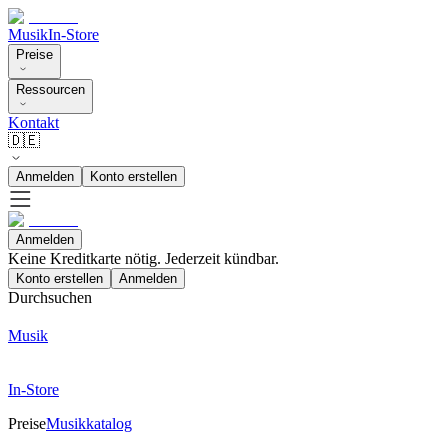
Musik
In-Store
Preise
Ressourcen
Kontakt
🇩🇪
Anmelden
Konto erstellen
Anmelden
Keine Kreditkarte nötig. Jederzeit kündbar.
Konto erstellen
Anmelden
Durchsuchen
Musik
In-Store
Preise
Musikkatalog