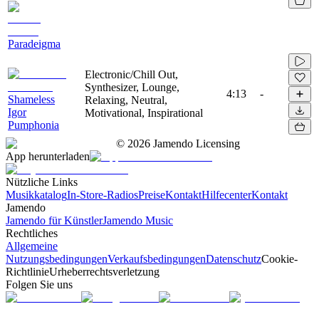
Paradeigma
Electronic/Chill Out,
Synthesizer, Lounge,
4:13
-
Shameless
Relaxing, Neutral,
Igor
Motivational, Inspirational
Pumphonia
©
2026
Jamendo Licensing
App herunterladen
Nützliche Links
Musikkatalog
In-Store-Radios
Preise
Kontakt
Hilfecenter
Kontakt
Jamendo
Jamendo für Künstler
Jamendo Music
Rechtliches
Allgemeine
Nutzungsbedingungen
Verkaufsbedingungen
Datenschutz
Cookie-
Richtlinie
Urheberrechtsverletzung
Folgen Sie uns