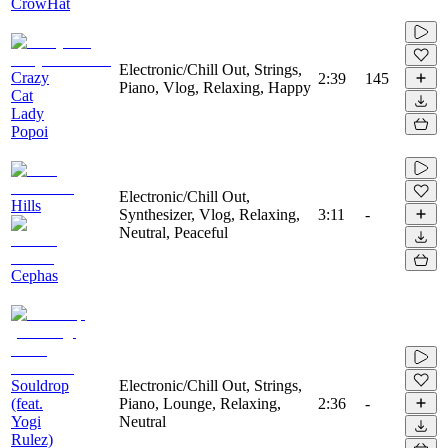
CrowHat
Electronic/Chill Out, Strings,
Crazy
2:39
145
Piano, Vlog, Relaxing, Happy
Cat
Lady
Popoi
Electronic/Chill Out,
Hills
Synthesizer, Vlog, Relaxing,
3:11
-
Neutral, Peaceful
Cephas
Souldrop
Electronic/Chill Out, Strings,
(feat.
Piano, Lounge, Relaxing,
2:36
-
Yogi
Neutral
Rulez)