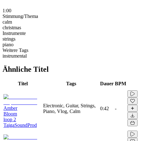
1:00
Stimmung/Thema
calm
christmas
Instrumente
strings
piano
Weitere Tags
instrumental
Ähnliche Titel
Titel
Tags
Dauer
BPM
Electronic, Guitar, Strings,
Amber
0:42
-
Piano, Vlog, Calm
Bloom
loop 2
TaigaSoundProd