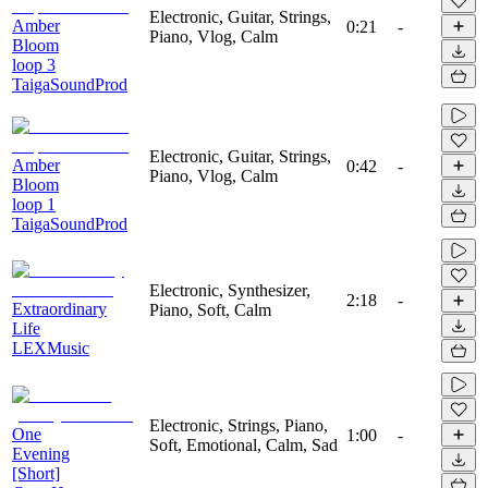
Electronic, Guitar, Strings,
Amber
0:21
-
Piano, Vlog, Calm
Bloom
loop 3
TaigaSoundProd
Electronic, Guitar, Strings,
Amber
0:42
-
Piano, Vlog, Calm
Bloom
loop 1
TaigaSoundProd
Electronic, Synthesizer,
2:18
-
Extraordinary
Piano, Soft, Calm
Life
LEXMusic
Electronic, Strings, Piano,
One
1:00
-
Soft, Emotional, Calm, Sad
Evening
[Short]