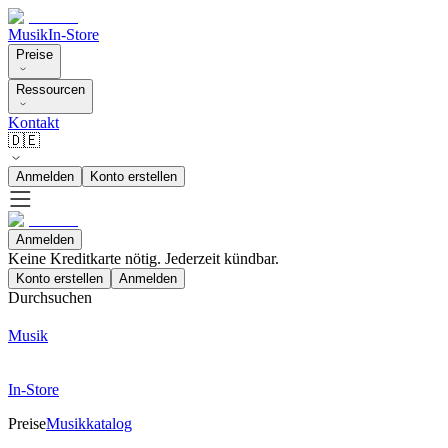
Musik
In-Store
Preise
Ressourcen
Kontakt
🇩🇪
Anmelden
Konto erstellen
Anmelden
Keine Kreditkarte nötig. Jederzeit kündbar.
Konto erstellen
Anmelden
Durchsuchen
Musik
In-Store
Preise
Musikkatalog