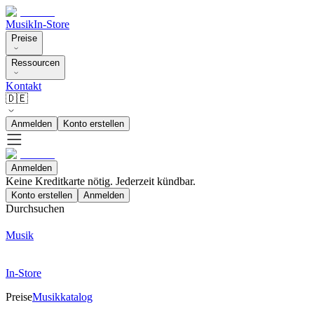
Musik
In-Store
Preise
Ressourcen
Kontakt
🇩🇪
Anmelden
Konto erstellen
Anmelden
Keine Kreditkarte nötig. Jederzeit kündbar.
Konto erstellen
Anmelden
Durchsuchen
Musik
In-Store
Preise
Musikkatalog