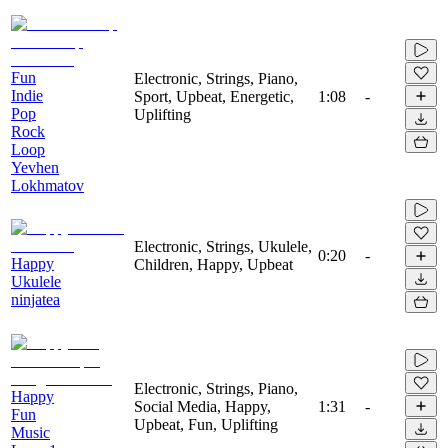
Fun
Electronic, Strings, Piano,
Indie
Sport, Upbeat, Energetic,
1:08
-
Pop
Uplifting
Rock
Loop
Yevhen
Lokhmatov
Electronic, Strings, Ukulele,
0:20
-
Happy
Children, Happy, Upbeat
Ukulele
ninjatea
Electronic, Strings, Piano,
Happy
Social Media, Happy,
1:31
-
Fun
Upbeat, Fun, Uplifting
Music