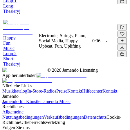
Loop 1
Long
Thesieryj
Electronic, Strings, Piano,
Happy
Social Media, Happy,
0:36
-
Fun
Upbeat, Fun, Uplifting
Music
Loop 2
Short
Thesieryj
©
2026
Jamendo Licensing
App herunterladen
Nützliche Links
Musikkatalog
In-Store-Radios
Preise
Kontakt
Hilfecenter
Kontakt
Jamendo
Jamendo für Künstler
Jamendo Music
Rechtliches
Allgemeine
Nutzungsbedingungen
Verkaufsbedingungen
Datenschutz
Cookie-
Richtlinie
Urheberrechtsverletzung
Folgen Sie uns