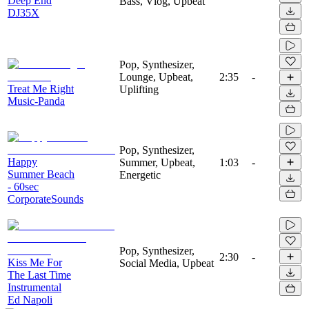
Deep End
Bass, Vlog, Upbeat
DJ35X
Pop, Synthesizer,
Lounge, Upbeat,
2:35
-
Treat Me Right
Uplifting
Music-Panda
Pop, Synthesizer,
Happy
Summer, Upbeat,
1:03
-
Summer Beach
Energetic
- 60sec
CorporateSounds
Pop, Synthesizer,
2:30
-
Kiss Me For
Social Media, Upbeat
The Last Time
Instrumental
Ed Napoli