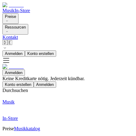
Musik
In-Store
Preise
Ressourcen
Kontakt
🇩🇪
Anmelden
Konto erstellen
Anmelden
Keine Kreditkarte nötig. Jederzeit kündbar.
Konto erstellen
Anmelden
Durchsuchen
Musik
In-Store
Preise
Musikkatalog