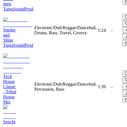
intro
TaigaSoundProd
Electronic/Dub/Reggae/Dancehall,
Smoke
1:24
-
Drums, Bass, Travel, Groovy
and
Shine
TaigaSoundProd
Tech
House
Electronic/Dub/Reggae/Dancehall,
Classic
1:39
-
Percussion, Bass
- Tribal
House
Mix
Senchi