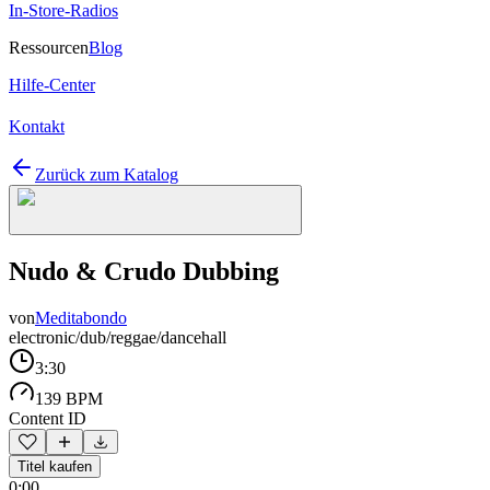
In-Store-Radios
Ressourcen
Blog
Hilfe-Center
Kontakt
Zurück zum Katalog
Nudo & Crudo Dubbing
von
Meditabondo
electronic/dub/reggae/dancehall
3:30
139 BPM
Content ID
Titel kaufen
0:00