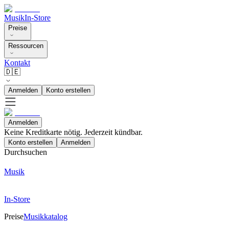
Musik
In-Store
Preise
Ressourcen
Kontakt
🇩🇪
Anmelden
Konto erstellen
Anmelden
Keine Kreditkarte nötig. Jederzeit kündbar.
Konto erstellen
Anmelden
Durchsuchen
Musik
In-Store
Preise
Musikkatalog