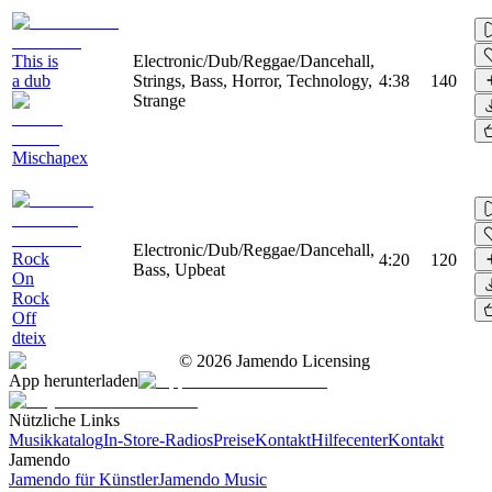
This is
Electronic/Dub/Reggae/Dancehall,
a dub
Strings, Bass, Horror, Technology,
4:38
140
Strange
Mischapex
Electronic/Dub/Reggae/Dancehall,
Rock
4:20
120
Bass, Upbeat
On
Rock
Off
dteix
©
2026
Jamendo Licensing
App herunterladen
Nützliche Links
Musikkatalog
In-Store-Radios
Preise
Kontakt
Hilfecenter
Kontakt
Jamendo
Jamendo für Künstler
Jamendo Music