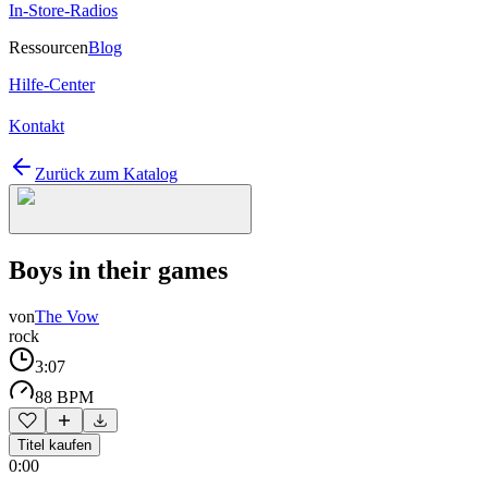
In-Store-Radios
Ressourcen
Blog
Hilfe-Center
Kontakt
Zurück zum Katalog
Boys in their games
von
The Vow
rock
3:07
88 BPM
Titel kaufen
0:00