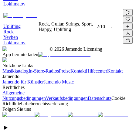
Lokhmatov
Rock, Guitar, Strings, Sport,
Uplifting
2:10
-
Happy, Uplifting
Rock
Yevhen
Lokhmatov
©
2026
Jamendo Licensing
App herunterladen
Nützliche Links
Musikkatalog
In-Store-Radios
Preise
Kontakt
Hilfecenter
Kontakt
Jamendo
Jamendo für Künstler
Jamendo Music
Rechtliches
Allgemeine
Nutzungsbedingungen
Verkaufsbedingungen
Datenschutz
Cookie-
Richtlinie
Urheberrechtsverletzung
Folgen Sie uns