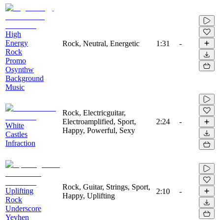
High
Energy
Rock, Neutral, Energetic
1:31
-
Rock
Promo
Osynthw
Background
Music
Rock, Electricguitar,
Electroamplified, Sport,
2:24
-
White
Happy, Powerful, Sexy
Castles
Infraction
Rock, Guitar, Strings, Sport,
Uplifting
2:10
-
Happy, Uplifting
Rock
Underscore
Yevhen