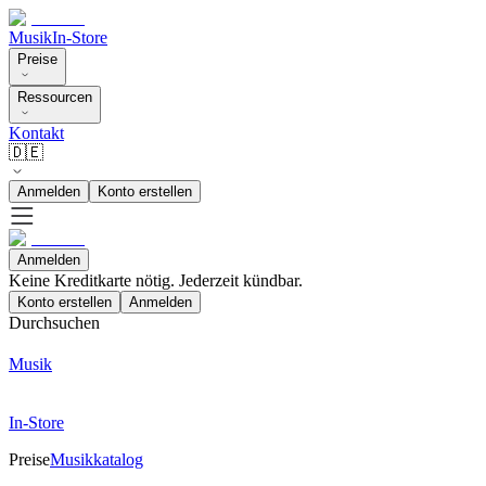
Musik
In-Store
Preise
Ressourcen
Kontakt
🇩🇪
Anmelden
Konto erstellen
Anmelden
Keine Kreditkarte nötig. Jederzeit kündbar.
Konto erstellen
Anmelden
Durchsuchen
Musik
In-Store
Preise
Musikkatalog