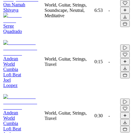
Om Namah
World, Guitar, Strings,
Shivaya
Soundscape, Neutral,
6:53
-
Meditative
Serge
Quadrado
Andean
World, Guitar, Strings,
0:15
-
World
Travel
Cumbia
Lofi Beat
Joel
Loopez
Andean
World, Guitar, Strings,
0:30
-
World
Travel
Cumbia
Lofi Beat