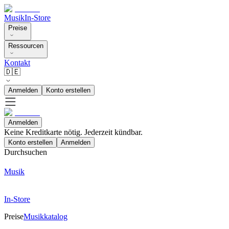
Musik
In-Store
Preise
Ressourcen
Kontakt
🇩🇪
Anmelden
Konto erstellen
Anmelden
Keine Kreditkarte nötig. Jederzeit kündbar.
Konto erstellen
Anmelden
Durchsuchen
Musik
In-Store
Preise
Musikkatalog