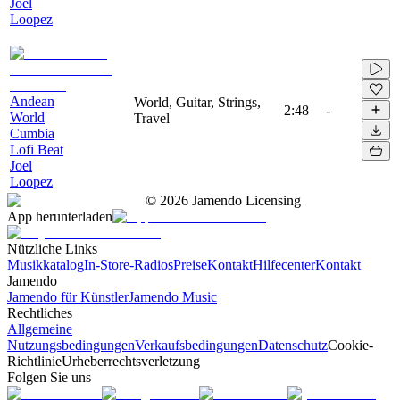
Joel
Loopez
Andean
World, Guitar, Strings,
2:48
-
World
Travel
Cumbia
Lofi Beat
Joel
Loopez
©
2026
Jamendo Licensing
App herunterladen
Nützliche Links
Musikkatalog
In-Store-Radios
Preise
Kontakt
Hilfecenter
Kontakt
Jamendo
Jamendo für Künstler
Jamendo Music
Rechtliches
Allgemeine
Nutzungsbedingungen
Verkaufsbedingungen
Datenschutz
Cookie-
Richtlinie
Urheberrechtsverletzung
Folgen Sie uns