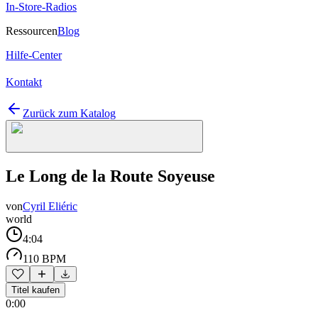
In-Store-Radios
Ressourcen
Blog
Hilfe-Center
Kontakt
Zurück zum Katalog
Le Long de la Route Soyeuse
von
Cyril Eliéric
world
4:04
110 BPM
Titel kaufen
0:00