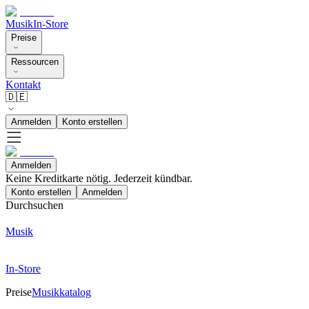
Musik
In-Store
Preise
Ressourcen
Kontakt
🇩🇪
Anmelden
Konto erstellen
Anmelden
Keine Kreditkarte nötig. Jederzeit kündbar.
Konto erstellen
Anmelden
Durchsuchen
Musik
In-Store
Preise
Musikkatalog