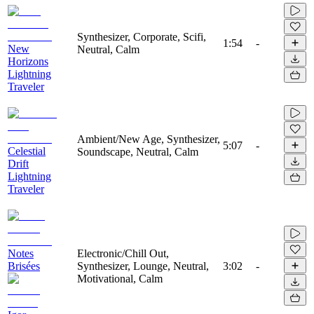
Synthesizer, Corporate, Scifi,
1:54
-
New
Neutral, Calm
Horizons
Lightning
Traveler
Ambient/New Age, Synthesizer,
5:07
-
Celestial
Soundscape, Neutral, Calm
Drift
Lightning
Traveler
Notes
Electronic/Chill Out,
Brisées
Synthesizer, Lounge, Neutral,
3:02
-
Motivational, Calm