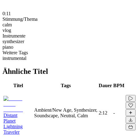
0:11
Stimmung/Thema
calm
vlog
Instrumente
synthesizer
piano
Weitere Tags
instrumental
Ähnliche Titel
Titel
Tags
Dauer
BPM
Ambient/New Age, Synthesizer,
2:12
-
Distant
Soundscape, Neutral, Calm
Planet
Lightning
Traveler