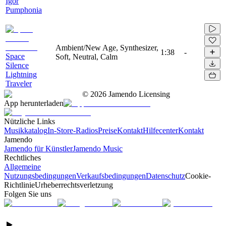
Igor
Pumphonia
Ambient/New Age, Synthesizer,
1:38
-
Space
Soft, Neutral, Calm
Silence
Lightning
Traveler
©
2026
Jamendo Licensing
App herunterladen
Nützliche Links
Musikkatalog
In-Store-Radios
Preise
Kontakt
Hilfecenter
Kontakt
Jamendo
Jamendo für Künstler
Jamendo Music
Rechtliches
Allgemeine
Nutzungsbedingungen
Verkaufsbedingungen
Datenschutz
Cookie-
Richtlinie
Urheberrechtsverletzung
Folgen Sie uns