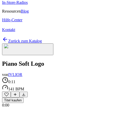
In-Store-Radios
Ressourcen
Blog
Hilfe-Center
Kontakt
Zurück zum Katalog
Piano Soft Logo
von
IVLIOR
0:11
141 BPM
Titel kaufen
0:00