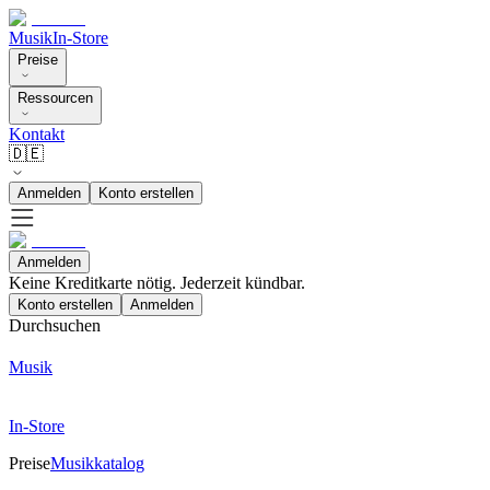
Musik
In-Store
Preise
Ressourcen
Kontakt
🇩🇪
Anmelden
Konto erstellen
Anmelden
Keine Kreditkarte nötig. Jederzeit kündbar.
Konto erstellen
Anmelden
Durchsuchen
Musik
In-Store
Preise
Musikkatalog