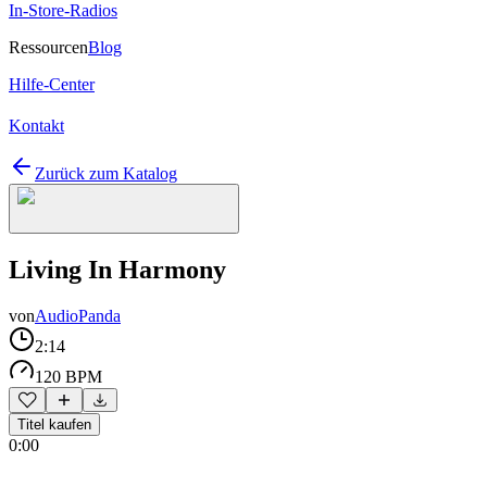
In-Store-Radios
Ressourcen
Blog
Hilfe-Center
Kontakt
Zurück zum Katalog
Living In Harmony
von
AudioPanda
2:14
120 BPM
Titel kaufen
0:00