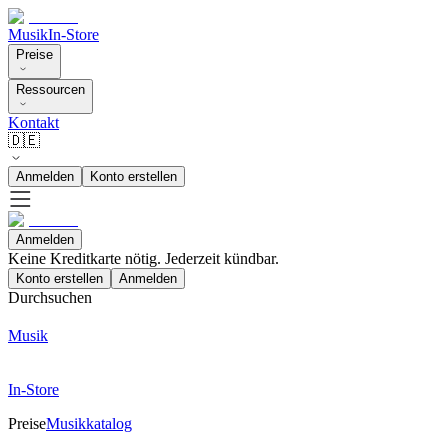
Musik
In-Store
Preise
Ressourcen
Kontakt
🇩🇪
Anmelden
Konto erstellen
Anmelden
Keine Kreditkarte nötig. Jederzeit kündbar.
Konto erstellen
Anmelden
Durchsuchen
Musik
In-Store
Preise
Musikkatalog