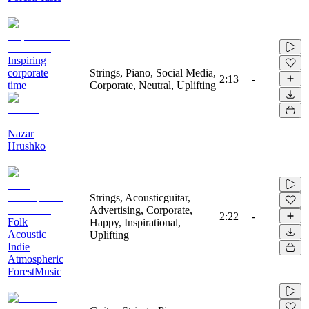
Inspiring
corporate
Strings, Piano, Social Media,
2:13
-
time
Corporate, Neutral, Uplifting
Nazar
Hrushko
Strings, Acousticguitar,
Advertising, Corporate,
2:22
-
Folk
Happy, Inspirational,
Acoustic
Uplifting
Indie
Atmospheric
ForestMusic