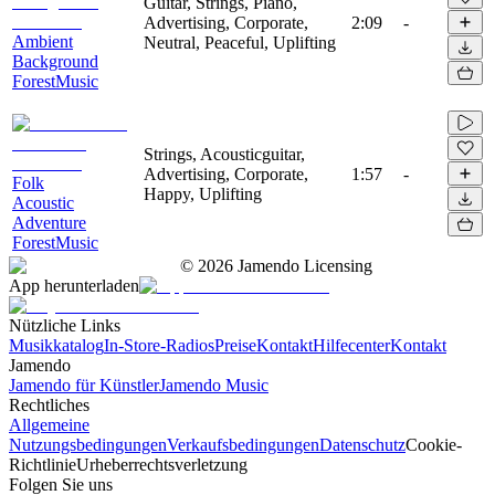
Guitar, Strings, Piano,
Advertising, Corporate,
2:09
-
Ambient
Neutral, Peaceful, Uplifting
Background
ForestMusic
Strings, Acousticguitar,
Advertising, Corporate,
1:57
-
Folk
Happy, Uplifting
Acoustic
Adventure
ForestMusic
©
2026
Jamendo Licensing
App herunterladen
Nützliche Links
Musikkatalog
In-Store-Radios
Preise
Kontakt
Hilfecenter
Kontakt
Jamendo
Jamendo für Künstler
Jamendo Music
Rechtliches
Allgemeine
Nutzungsbedingungen
Verkaufsbedingungen
Datenschutz
Cookie-
Richtlinie
Urheberrechtsverletzung
Folgen Sie uns