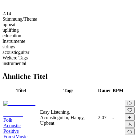
2:14
Stimmung/Thema
upbeat
uplifting
education
Instrumente
strings
acousticguitar
Weitere Tags
instrumental
Ähnliche Titel
Titel
Tags
Dauer
BPM
Easy Listening,
Acousticguitar, Happy,
2:07
-
Folk
Upbeat
Acoustic
Positive
ForestMusic