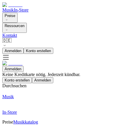
Musik
In-Store
Preise
Ressourcen
Kontakt
🇩🇪
Anmelden
Konto erstellen
Anmelden
Keine Kreditkarte nötig. Jederzeit kündbar.
Konto erstellen
Anmelden
Durchsuchen
Musik
In-Store
Preise
Musikkatalog