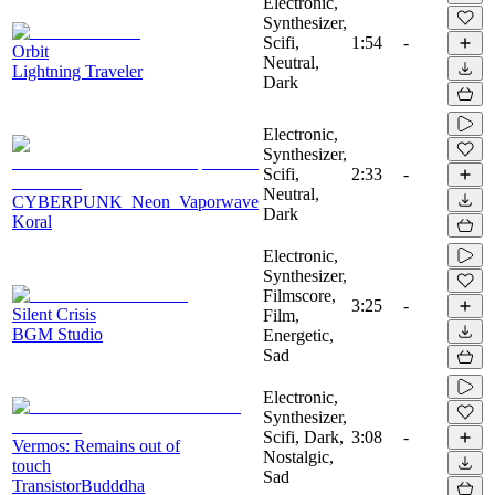
Electronic,
Synthesizer,
Scifi,
1:54
-
Orbit
Neutral,
Lightning Traveler
Dark
Electronic,
Synthesizer,
Scifi,
2:33
-
Neutral,
CYBERPUNK_Neon_Vaporwave
Dark
Koral
Electronic,
Synthesizer,
Filmscore,
3:25
-
Silent Crisis
Film,
BGM Studio
Energetic,
Sad
Electronic,
Synthesizer,
Scifi, Dark,
3:08
-
Vermos: Remains out of
Nostalgic,
touch
Sad
TransistorBudddha