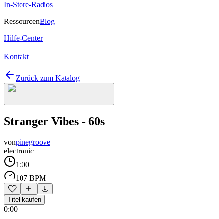
In-Store-Radios
Ressourcen
Blog
Hilfe-Center
Kontakt
Zurück zum Katalog
Stranger Vibes - 60s
von
pinegroove
electronic
1:00
107 BPM
Titel kaufen
0:00