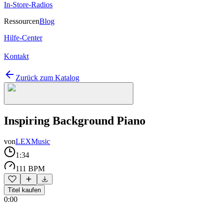
In-Store-Radios
Ressourcen
Blog
Hilfe-Center
Kontakt
Zurück zum Katalog
Inspiring Background Piano
von
LEXMusic
1:34
111 BPM
Titel kaufen
0:00