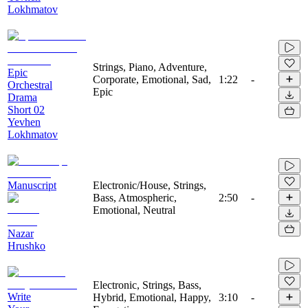
Lokhmatov
Strings, Piano, Adventure,
Epic
Corporate, Emotional, Sad,
1:22
-
Orchestral
Epic
Drama
Short 02
Yevhen
Lokhmatov
Manuscript
Electronic/House, Strings,
Bass, Atmospheric,
2:50
-
Emotional, Neutral
Nazar
Hrushko
Electronic, Strings, Bass,
Write
Hybrid, Emotional, Happy,
3:10
-