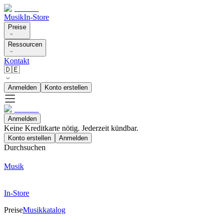
Musik
In-Store
Preise
Ressourcen
Kontakt
🇩🇪
Anmelden
Konto erstellen
Anmelden
Keine Kreditkarte nötig. Jederzeit kündbar.
Konto erstellen
Anmelden
Durchsuchen
Musik
In-Store
Preise
Musikkatalog