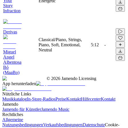
Your
Energetic
Story
Infraction
Derivas
Classical/Piano, Strings,
Piano, Soft, Emotional,
5:12
-
Neutral
Miguel
Angel
Albentosa
Bó
(MaaBo)
©
2026
Jamendo Licensing
App herunterladen
Nützliche Links
Musikkatalog
In-Store-Radios
Preise
Kontakt
Hilfecenter
Kontakt
Jamendo
Jamendo für Künstler
Jamendo Music
Rechtliches
Allgemeine
Nutzungsbedingungen
Verkaufsbedingungen
Datenschutz
Cookie-