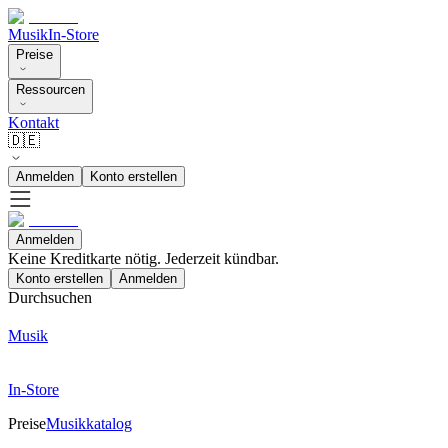
Musik
In-Store
Preise
Ressourcen
Kontakt
🇩🇪
Anmelden
Konto erstellen
Anmelden
Keine Kreditkarte nötig. Jederzeit kündbar.
Konto erstellen
Anmelden
Durchsuchen
Musik
In-Store
Preise
Musikkatalog