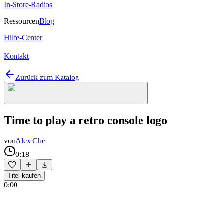
In-Store-Radios
Ressourcen
Blog
Hilfe-Center
Kontakt
Zurück zum Katalog
Time to play a retro console logo
von
Alex Che
0:18
Titel kaufen
0:00