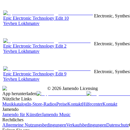
Electronic, Synthes
Epic Electronic Technology Edit 10
Yevhen Lokhmatov
Electronic, Synthes
Epic Electronic Technology Edit 2
Yevhen Lokhmatov
Electronic, Synthes
Epic Electronic Technology Edit 9
Yevhen Lokhmatov
©
2026
Jamendo Licensing
App herunterladen
Nützliche Links
Musikkatalog
In-Store-Radios
Preise
Kontakt
Hilfecenter
Kontakt
Jamendo
Jamendo für Künstler
Jamendo Music
Rechtliches
Allgemeine Nutzungsbedingungen
Verkaufsbedingungen
Datenschutz