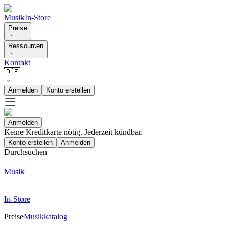
Musik
In-Store
Preise
Ressourcen
Kontakt
🇩🇪
Anmelden
Konto erstellen
Anmelden
Keine Kreditkarte nötig. Jederzeit kündbar.
Konto erstellen
Anmelden
Durchsuchen
Musik
In-Store
Preise
Musikkatalog