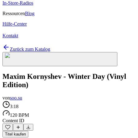
In-Store-Radios
Ressourcen
Blog
Hilfe-Center
Kontakt
Zurück zum Katalog
Maxim Kornyshev - Winter Day (Vinyl
Edition)
von
soo.su
3:18
120 BPM
Content ID
Titel kaufen