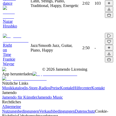
Latin, Strings, Piano,
dance
2:02
103
Traditional, Happy, Energetic
Nazar
Hrushko
Right
Jazz/Smooth Jazz, Guitar,
2:50
-
on
Piano, Happy
Time
Frankie
Wayne
©
2026
Jamendo Licensing
App herunterladen
Nützliche Links
Musikkatalog
In-Store-Radios
Preise
Kontakt
Hilfecenter
Kontakt
Jamendo
Jamendo für Künstler
Jamendo Music
Rechtliches
Allgemeine
Nutzungsbedingungen
Verkaufsbedingungen
Datenschutz
Cookie-
Richtlinie
Urheberrechtsverletzung