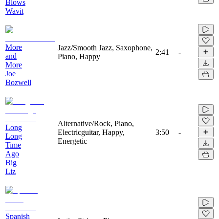
Blows
Wavit
More
Jazz/Smooth Jazz, Saxophone,
2:41
-
and
Piano, Happy
More
Joe
Bozwell
Alternative/Rock, Piano,
Long
Electricguitar, Happy,
3:50
-
Long
Energetic
Time
Ago
Big
Liz
Spanish