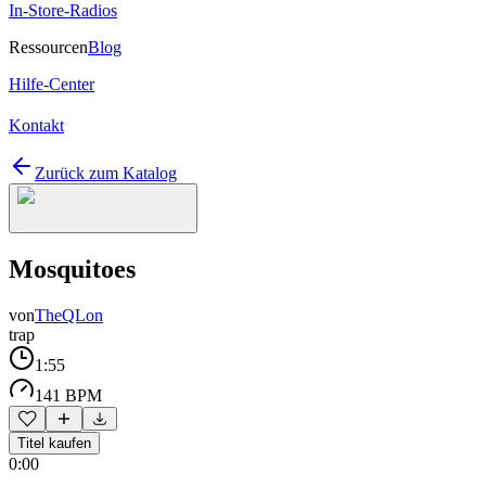
In-Store-Radios
Ressourcen
Blog
Hilfe-Center
Kontakt
Zurück zum Katalog
Mosquitoes
von
TheQLon
trap
1:55
141 BPM
Titel kaufen
0:00