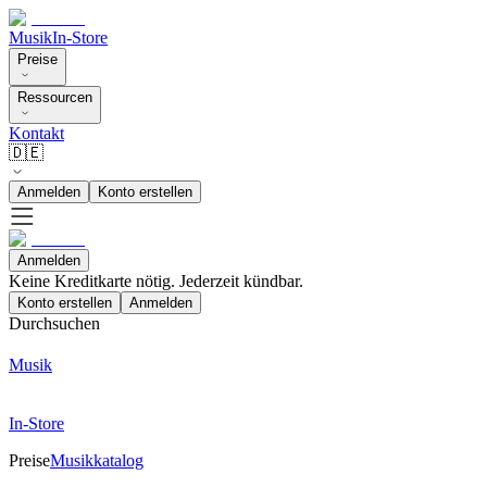
Musik
In-Store
Preise
Ressourcen
Kontakt
🇩🇪
Anmelden
Konto erstellen
Anmelden
Keine Kreditkarte nötig. Jederzeit kündbar.
Konto erstellen
Anmelden
Durchsuchen
Musik
In-Store
Preise
Musikkatalog