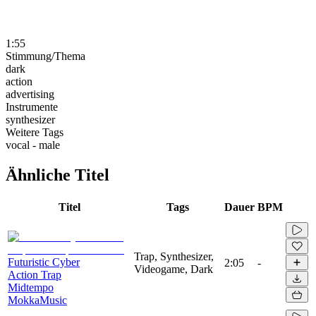
1:55
Stimmung/Thema
dark
action
advertising
Instrumente
synthesizer
Weitere Tags
vocal - male
Ähnliche Titel
Titel
Tags
Dauer
BPM
Trap, Synthesizer,
Futuristic Cyber
2:05
-
Videogame, Dark
Action Trap
Midtempo
MokkaMusic