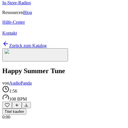
In-Store-Radios
Ressourcen
Blog
Hilfe-Center
Kontakt
Zurück zum Katalog
Happy Summer Tune
von
AudioPanda
1:56
108 BPM
Titel kaufen
0:00