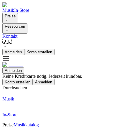
Musik
In-Store
Preise
Ressourcen
Kontakt
🇩🇪
Anmelden
Konto erstellen
Anmelden
Keine Kreditkarte nötig. Jederzeit kündbar.
Konto erstellen
Anmelden
Durchsuchen
Musik
In-Store
Preise
Musikkatalog