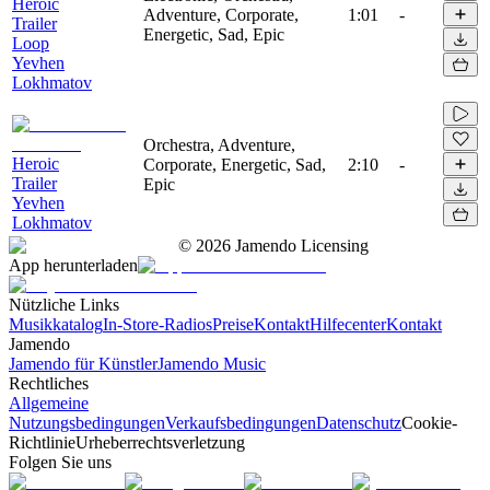
Heroic
Adventure, Corporate,
1:01
-
Trailer
Energetic, Sad, Epic
Loop
Yevhen
Lokhmatov
Orchestra, Adventure,
Heroic
Corporate, Energetic, Sad,
2:10
-
Trailer
Epic
Yevhen
Lokhmatov
©
2026
Jamendo Licensing
App herunterladen
Nützliche Links
Musikkatalog
In-Store-Radios
Preise
Kontakt
Hilfecenter
Kontakt
Jamendo
Jamendo für Künstler
Jamendo Music
Rechtliches
Allgemeine
Nutzungsbedingungen
Verkaufsbedingungen
Datenschutz
Cookie-
Richtlinie
Urheberrechtsverletzung
Folgen Sie uns