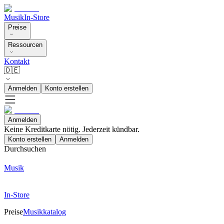
Musik
In-Store
Preise
Ressourcen
Kontakt
🇩🇪
Anmelden
Konto erstellen
Anmelden
Keine Kreditkarte nötig. Jederzeit kündbar.
Konto erstellen
Anmelden
Durchsuchen
Musik
In-Store
Preise
Musikkatalog