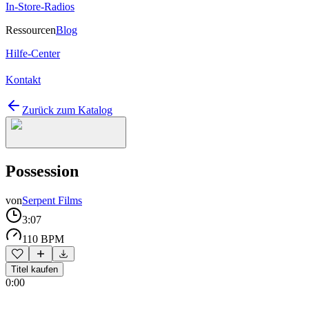
In-Store-Radios
Ressourcen
Blog
Hilfe-Center
Kontakt
Zurück zum Katalog
Possession
von
Serpent Films
3:07
110 BPM
Titel kaufen
0:00