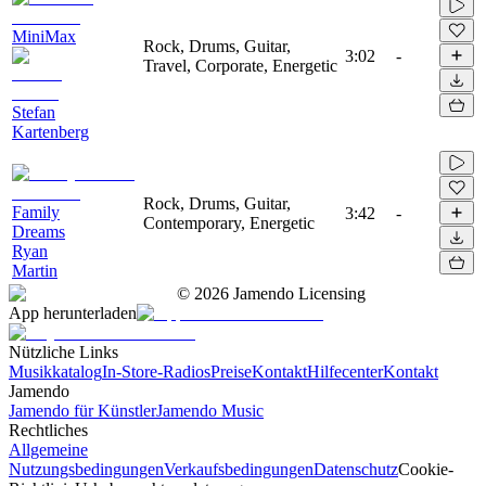
MiniMax
Rock, Drums, Guitar,
3:02
-
Travel, Corporate, Energetic
Stefan
Kartenberg
Rock, Drums, Guitar,
Family
3:42
-
Contemporary, Energetic
Dreams
Ryan
Martin
©
2026
Jamendo Licensing
App herunterladen
Nützliche Links
Musikkatalog
In-Store-Radios
Preise
Kontakt
Hilfecenter
Kontakt
Jamendo
Jamendo für Künstler
Jamendo Music
Rechtliches
Allgemeine
Nutzungsbedingungen
Verkaufsbedingungen
Datenschutz
Cookie-