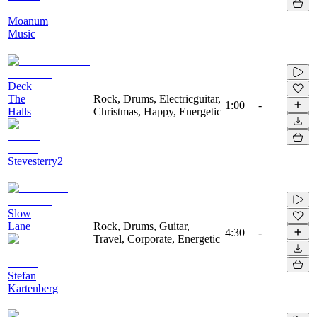
Moanum
Music
Deck
The
Rock, Drums, Electricguitar,
1:00
-
Halls
Christmas, Happy, Energetic
Stevesterry2
Slow
Lane
Rock, Drums, Guitar,
4:30
-
Travel, Corporate, Energetic
Stefan
Kartenberg