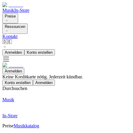
Musik
In-Store
Preise
Ressourcen
Kontakt
🇩🇪
Anmelden
Konto erstellen
Anmelden
Keine Kreditkarte nötig. Jederzeit kündbar.
Konto erstellen
Anmelden
Durchsuchen
Musik
In-Store
Preise
Musikkatalog