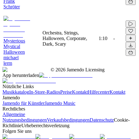
Frank
Schröter
Orchestra, Strings,
Halloween, Corporate,
1:10
-
Mysterious
Dark, Scary
Mystical
Halloween
michael
lerm
©
2026
Jamendo Licensing
App herunterladen
Nützliche Links
Musikkatalog
In-Store-Radios
Preise
Kontakt
Hilfecenter
Kontakt
Jamendo
Jamendo für Künstler
Jamendo Music
Rechtliches
Allgemeine
Nutzungsbedingungen
Verkaufsbedingungen
Datenschutz
Cookie-
Richtlinie
Urheberrechtsverletzung
Folgen Sie uns