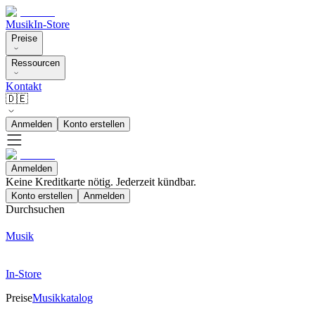
Musik
In-Store
Preise
Ressourcen
Kontakt
🇩🇪
Anmelden
Konto erstellen
Anmelden
Keine Kreditkarte nötig. Jederzeit kündbar.
Konto erstellen
Anmelden
Durchsuchen
Musik
In-Store
Preise
Musikkatalog