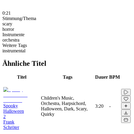
0:21
Stimmung/Thema
scary
horror
Instrumente
orchestra
Weitere Tags
instrumental
Ähnliche Titel
Titel
Tags
Dauer
BPM
Children's Music,
Orchestra, Harpsichord,
Spooky
3:20
-
Halloween, Dark, Scary,
Halloween
Quirky
2
Frank
Schröter