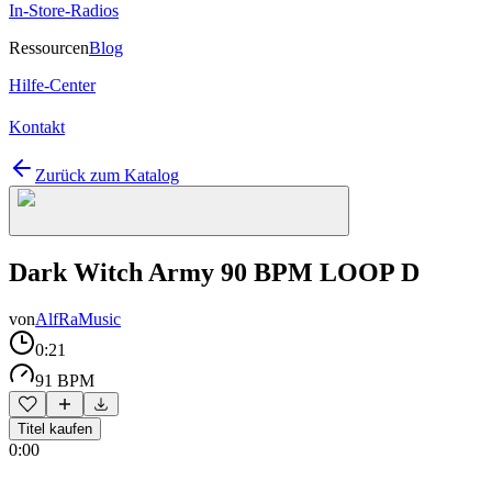
In-Store-Radios
Ressourcen
Blog
Hilfe-Center
Kontakt
Zurück zum Katalog
Dark Witch Army 90 BPM LOOP D
von
AlfRaMusic
0:21
91 BPM
Titel kaufen
0:00