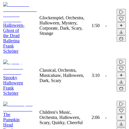
Glockenspiel, Orchestra,
Halloween, Mystery,
Halloween-
1:50
-
Corporate, Dark, Scary,
Ghost of
Strange
the Dead
Ballerina
Frank
Schröter
Classical, Orchestra,
Musicalsaw, Halloween,
3:10
-
Spooky
Dark, Scary
Halloween
Frank
Schröter
Children's Music,
The
Orchestra, Halloween,
2:06
-
Pumpkin
Scary, Quirky, Cheerful
Head