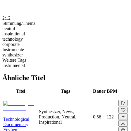
2:12
Stimmung/Thema
neutral
inspirational
technology
corporate
Instrumente
synthesizer
Weitere Tags
instrumental
Ähnliche Titel
Titel
Tags
Dauer
BPM
Synthesizer, News,
Production, Neutral,
0:56
122
Technological
Inspirational
Documentary
Yevhen