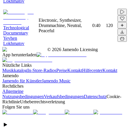
Lokhmatov
Electronic, Synthesizer,
Drummachine, Neutral,
0:40
120
Technological
Peaceful
Documentary
Yevhen
Lokhmatov
©
2026
Jamendo Licensing
App herunterladen
Nützliche Links
Musikkatalog
In-Store-Radios
Preise
Kontakt
Hilfecenter
Kontakt
Jamendo
Jamendo für Künstler
Jamendo Music
Rechtliches
Allgemeine
Nutzungsbedingungen
Verkaufsbedingungen
Datenschutz
Cookie-
Richtlinie
Urheberrechtsverletzung
Folgen Sie uns