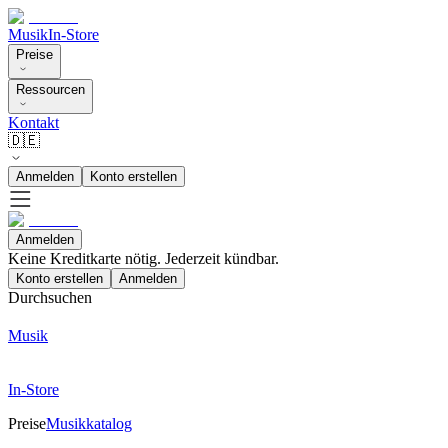
Musik
In-Store
Preise
Ressourcen
Kontakt
🇩🇪
Anmelden
Konto erstellen
Anmelden
Keine Kreditkarte nötig. Jederzeit kündbar.
Konto erstellen
Anmelden
Durchsuchen
Musik
In-Store
Preise
Musikkatalog