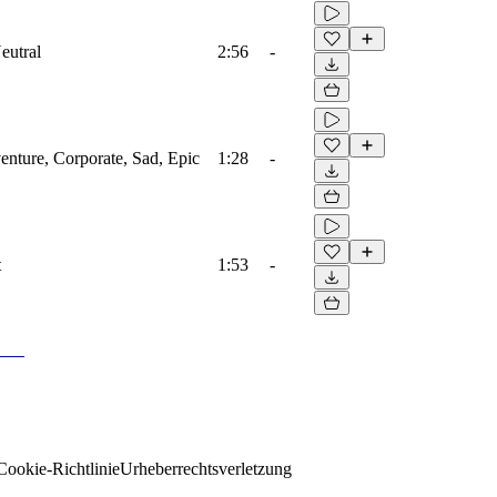
eutral
2:56
-
venture, Corporate, Sad, Epic
1:28
-
t
1:53
-
Cookie-Richtlinie
Urheberrechtsverletzung