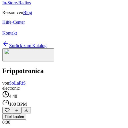
In-Store-Radios
Ressourcen
Blog
Hilfe-Center
Kontakt
Zurück zum Katalog
Frippotronica
von
SoLaRiS
electronic
4:48
100 BPM
Titel kaufen
0:00