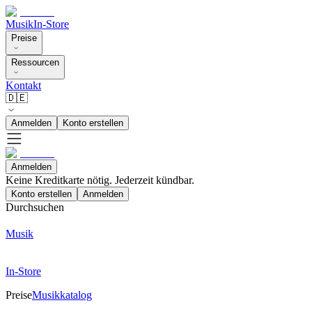
Musik
In-Store
Preise
Ressourcen
Kontakt
🇩🇪
Anmelden
Konto erstellen
Anmelden
Keine Kreditkarte nötig. Jederzeit kündbar.
Konto erstellen
Anmelden
Durchsuchen
Musik
In-Store
Preise
Musikkatalog