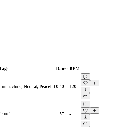
Tags
Dauer
BPM
Drummachine, Neutral, Peaceful
0:40
120
eutral
1:57
-