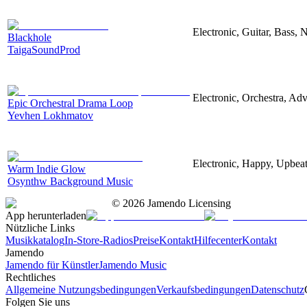
Electronic, Guitar, Bass, N
Blackhole
TaigaSoundProd
Electronic, Orchestra, Ad
Epic Orchestral Drama Loop
Yevhen Lokhmatov
Electronic, Happy, Upbea
Warm Indie Glow
Osynthw Background Music
©
2026
Jamendo Licensing
App herunterladen
Nützliche Links
Musikkatalog
In-Store-Radios
Preise
Kontakt
Hilfecenter
Kontakt
Jamendo
Jamendo für Künstler
Jamendo Music
Rechtliches
Allgemeine Nutzungsbedingungen
Verkaufsbedingungen
Datenschutz
Folgen Sie uns