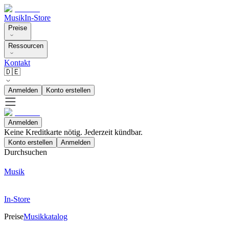
Musik
In-Store
Preise
Ressourcen
Kontakt
🇩🇪
Anmelden
Konto erstellen
Anmelden
Keine Kreditkarte nötig. Jederzeit kündbar.
Konto erstellen
Anmelden
Durchsuchen
Musik
In-Store
Preise
Musikkatalog