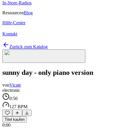
In-Store-Radios
Ressourcen
Blog
Hilfe-Center
Kontakt
Zurück zum Katalog
sunny day - only piano version
von
Vicate
electronic
0:50
127 BPM
Titel kaufen
0:00