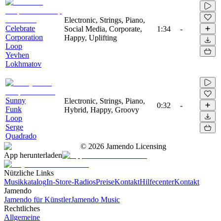
Electronic, Strings, Piano,
Celebrate
Social Media, Corporate,
1:34
-
Corporation
Happy, Uplifting
Loop
Yevhen
Lokhmatov
Sunny
Electronic, Strings, Piano,
0:32
-
Funk
Hybrid, Happy, Groovy
Loop
Serge
Quadrado
©
2026
Jamendo Licensing
App herunterladen
Nützliche Links
Musikkatalog
In-Store-Radios
Preise
Kontakt
Hilfecenter
Kontakt
Jamendo
Jamendo für Künstler
Jamendo Music
Rechtliches
Allgemeine