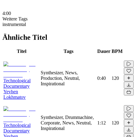
4:00
Weitere Tags
instrumental
Ähnliche Titel
Titel
Tags
Dauer
BPM
Synthesizer, News,
Production, Neutral,
0:40
120
Technological
Inspirational
Documentary
Yevhen
Lokhmatov
Synthesizer, Drummachine,
Corporate, News, Neutral,
1:12
120
Technological
Inspirational
Documentary
Yevhen