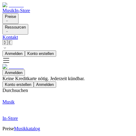
Musik
In-Store
Preise
Ressourcen
Kontakt
🇩🇪
Anmelden
Konto erstellen
Anmelden
Keine Kreditkarte nötig. Jederzeit kündbar.
Konto erstellen
Anmelden
Durchsuchen
Musik
In-Store
Preise
Musikkatalog