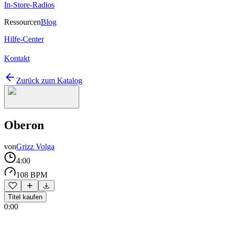
In-Store-Radios
Ressourcen
Blog
Hilfe-Center
Kontakt
Zurück zum Katalog
Oberon
von
Grizz Volga
4:00
108 BPM
Titel kaufen
0:00