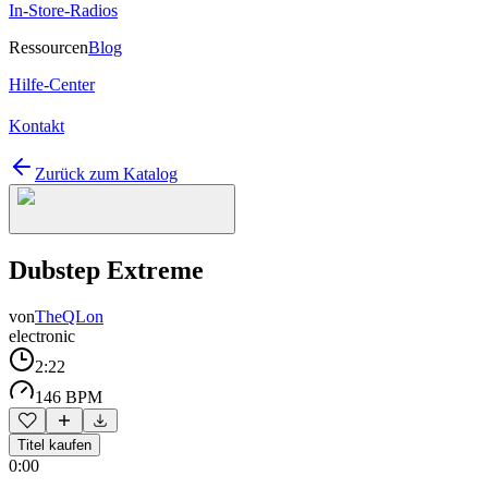
In-Store-Radios
Ressourcen
Blog
Hilfe-Center
Kontakt
Zurück zum Katalog
Dubstep Extreme
von
TheQLon
electronic
2:22
146 BPM
Titel kaufen
0:00