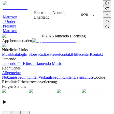
Electronic, Neutral,
6:20
-
Marexon
Energetic
- Under
Pressure
Marexon
©
2026
Jamendo Licensing
App herunterladen
Nützliche Links
Musikkatalog
In-Store-Radios
Preise
Kontakt
Hilfecenter
Kontakt
Jamendo
Jamendo für Künstler
Jamendo Music
Rechtliches
Allgemeine
Nutzungsbedingungen
Verkaufsbedingungen
Datenschutz
Cookie-
Richtlinie
Urheberrechtsverletzung
Folgen Sie uns