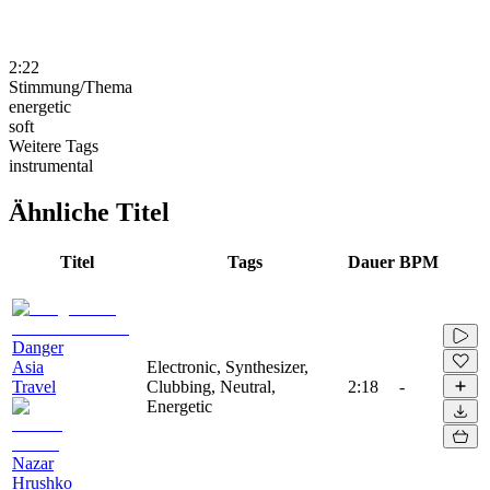
2:22
Stimmung/Thema
energetic
soft
Weitere Tags
instrumental
Ähnliche Titel
Titel
Tags
Dauer
BPM
Danger
Asia
Electronic, Synthesizer,
Travel
Clubbing, Neutral,
2:18
-
Energetic
Nazar
Hrushko