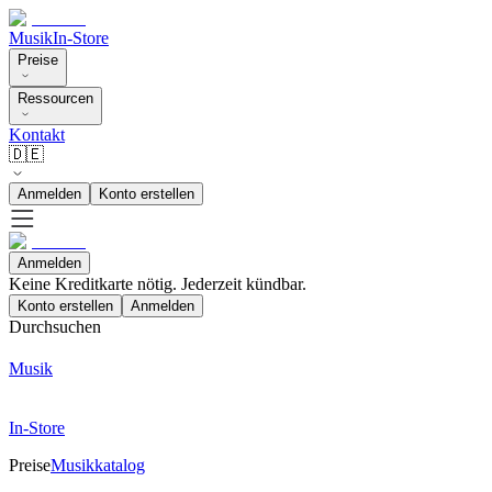
Musik
In-Store
Preise
Ressourcen
Kontakt
🇩🇪
Anmelden
Konto erstellen
Anmelden
Keine Kreditkarte nötig. Jederzeit kündbar.
Konto erstellen
Anmelden
Durchsuchen
Musik
In-Store
Preise
Musikkatalog