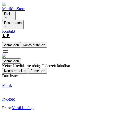
Musik
In-Store
Preise
Ressourcen
Kontakt
🇩🇪
Anmelden
Konto erstellen
Anmelden
Keine Kreditkarte nötig. Jederzeit kündbar.
Konto erstellen
Anmelden
Durchsuchen
Musik
In-Store
Preise
Musikkatalog