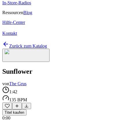
In-Store-Radios
Ressourcen
Blog
Hilfe-Center
Kontakt
Zurück zum Katalog
Sunflower
von
The Grus
1:42
135 BPM
Titel kaufen
0:00