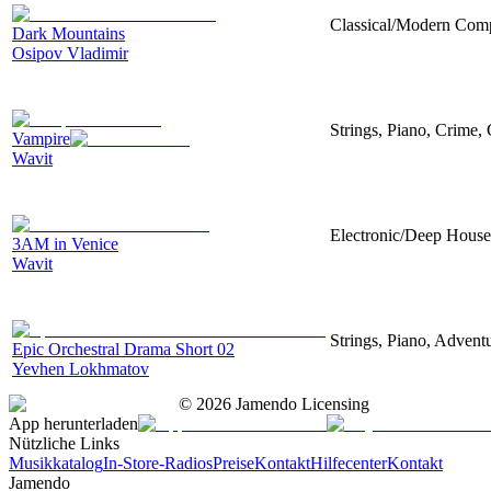
Classical/Modern Compo
Dark Mountains
Osipov Vladimir
Strings, Piano, Crime,
Vampire
Wavit
Electronic/Deep House,
3AM in Venice
Wavit
Strings, Piano, Advent
Epic Orchestral Drama Short 02
Yevhen Lokhmatov
©
2026
Jamendo Licensing
App herunterladen
Nützliche Links
Musikkatalog
In-Store-Radios
Preise
Kontakt
Hilfecenter
Kontakt
Jamendo