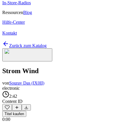
In-Store-Radios
Ressourcen
Blog
Hilfe-Center
Kontakt
Zurück zum Katalog
Strom Wind
von
Sourav Das (IX0II)
electronic
2:42
Content ID
Titel kaufen
0:00