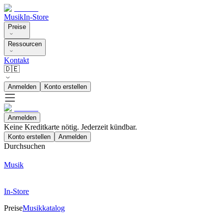
Musik
In-Store
Preise
Ressourcen
Kontakt
🇩🇪
Anmelden
Konto erstellen
Anmelden
Keine Kreditkarte nötig. Jederzeit kündbar.
Konto erstellen
Anmelden
Durchsuchen
Musik
In-Store
Preise
Musikkatalog