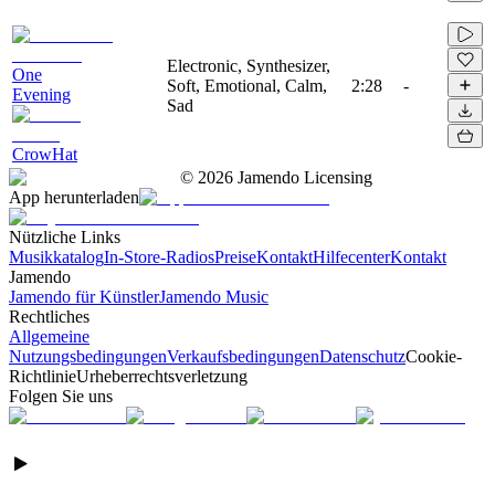
Electronic, Synthesizer,
One
Soft, Emotional, Calm,
2:28
-
Evening
Sad
CrowHat
©
2026
Jamendo Licensing
App herunterladen
Nützliche Links
Musikkatalog
In-Store-Radios
Preise
Kontakt
Hilfecenter
Kontakt
Jamendo
Jamendo für Künstler
Jamendo Music
Rechtliches
Allgemeine
Nutzungsbedingungen
Verkaufsbedingungen
Datenschutz
Cookie-
Richtlinie
Urheberrechtsverletzung
Folgen Sie uns