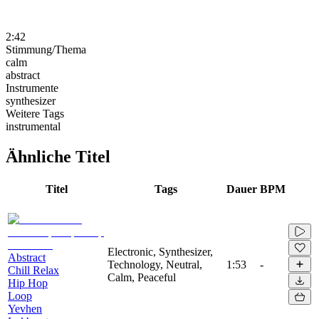
2:42
Stimmung/Thema
calm
abstract
Instrumente
synthesizer
Weitere Tags
instrumental
Ähnliche Titel
Titel
Tags
Dauer
BPM
Electronic, Synthesizer,
Abstract
Technology, Neutral,
1:53
-
Chill Relax
Calm, Peaceful
Hip Hop
Loop
Yevhen