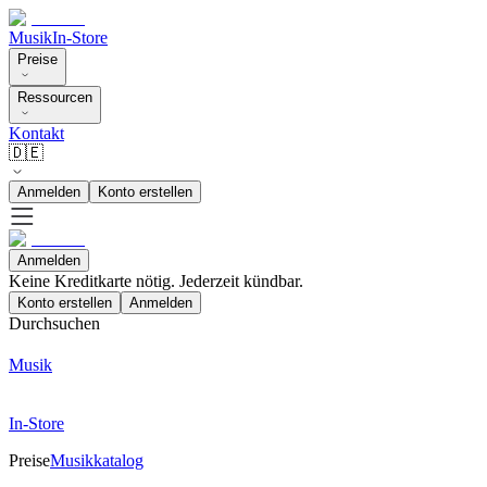
Musik
In-Store
Preise
Ressourcen
Kontakt
🇩🇪
Anmelden
Konto erstellen
Anmelden
Keine Kreditkarte nötig. Jederzeit kündbar.
Konto erstellen
Anmelden
Durchsuchen
Musik
In-Store
Preise
Musikkatalog