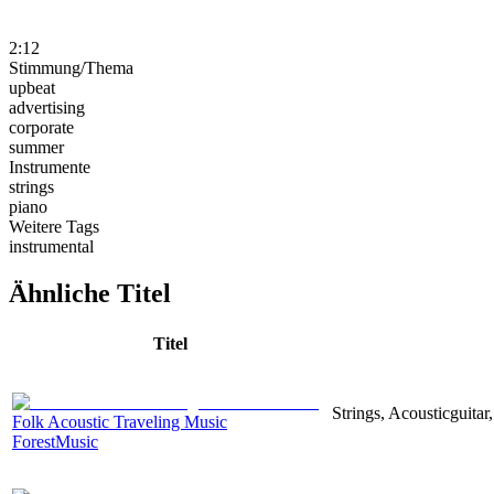
2:12
Stimmung/Thema
upbeat
advertising
corporate
summer
Instrumente
strings
piano
Weitere Tags
instrumental
Ähnliche Titel
Titel
Strings, Acousticguita
Folk Acoustic Traveling Music
ForestMusic