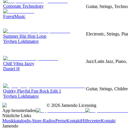
Corporate Technology
Guitar, Strings, Techn
ForestMusic
Electronic, Strings, P
Summer Hip Hop Loop
Yevhen Lokhmatov
Jazz/Latin Jazz, Piano
Chill Vibra Jazzy
Daniel H
Guitar, Strings, Childr
Quirky Playful Fun Rock Edit 1
Yevhen Lokhmatov
©
2026
Jamendo Licensing
App herunterladen
Nützliche Links
Musikkatalog
In-Store-Radios
Preise
Kontakt
Hilfecenter
Kontakt
Jamendo