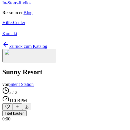
In-Store-Radios
Ressourcen
Blog
Hilfe-Center
Kontakt
Zurück zum Katalog
Sunny Resort
von
Silent Station
2:12
110 BPM
Titel kaufen
0:00