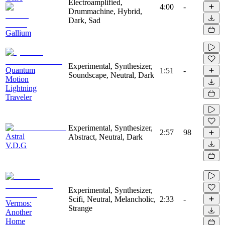
Electroamplified,
4:00
-
Drummachine, Hybrid,
Dark, Sad
Gallium
Experimental, Synthesizer,
Quantum
1:51
-
Soundscape, Neutral, Dark
Motion
Lightning
Traveler
Experimental, Synthesizer,
2:57
98
Astral
Abstract, Neutral, Dark
V.D.G
Experimental, Synthesizer,
Scifi, Neutral, Melancholic,
2:33
-
Vermos:
Strange
Another
Home