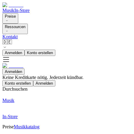
Musik
In-Store
Preise
Ressourcen
Kontakt
🇩🇪
Anmelden
Konto erstellen
Anmelden
Keine Kreditkarte nötig. Jederzeit kündbar.
Konto erstellen
Anmelden
Durchsuchen
Musik
In-Store
Preise
Musikkatalog