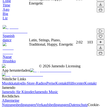
Long
Energetic
Time
Ago
Big
Liz
Spanish
dance
Latin, Strings, Piano,
2:02
103
Traditional, Happy, Energetic
Nazar
Hrushko
©
2026
Jamendo Licensing
App herunterladen
Nützliche Links
Musikkatalog
In-Store-Radios
Preise
Kontakt
Hilfecenter
Kontakt
Jamendo
Jamendo für Künstler
Jamendo Music
Rechtliches
Allgemeine
Nutzungsbedingungen
Verkaufsbedingungen
Datenschutz
Cookie-