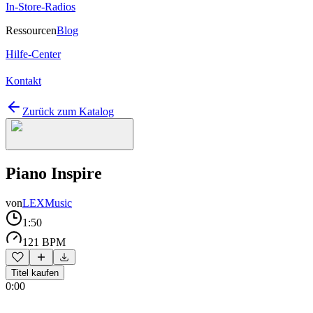
In-Store-Radios
Ressourcen
Blog
Hilfe-Center
Kontakt
Zurück zum Katalog
Piano Inspire
von
LEXMusic
1:50
121 BPM
Titel kaufen
0:00