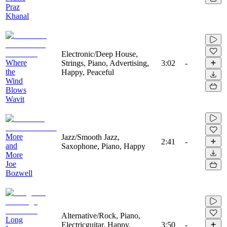
Praz
Khanal
Electronic/Deep House,
Where
Strings, Piano, Advertising,
3:02
-
the
Happy, Peaceful
Wind
Blows
Wavit
More
Jazz/Smooth Jazz,
2:41
-
and
Saxophone, Piano, Happy
More
Joe
Bozwell
Alternative/Rock, Piano,
Long
Electricguitar, Happy,
3:50
-