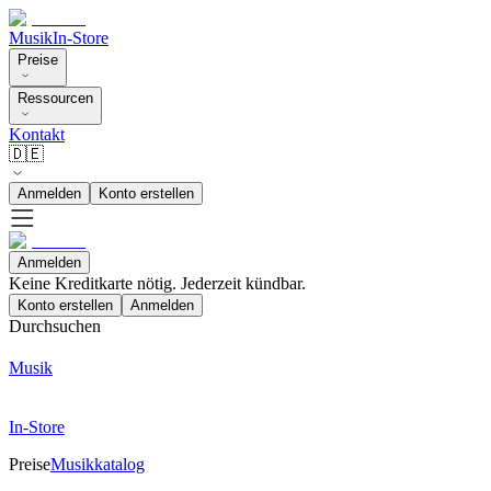
Musik
In-Store
Preise
Ressourcen
Kontakt
🇩🇪
Anmelden
Konto erstellen
Anmelden
Keine Kreditkarte nötig. Jederzeit kündbar.
Konto erstellen
Anmelden
Durchsuchen
Musik
In-Store
Preise
Musikkatalog