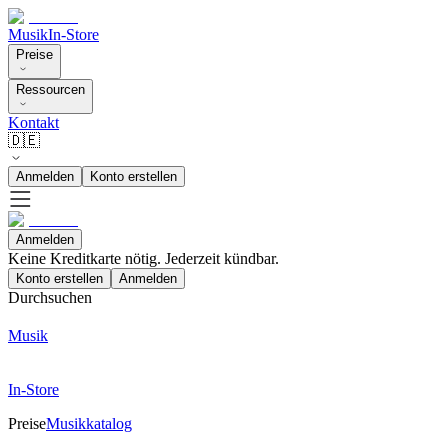
Musik
In-Store
Preise
Ressourcen
Kontakt
🇩🇪
Anmelden
Konto erstellen
Anmelden
Keine Kreditkarte nötig. Jederzeit kündbar.
Konto erstellen
Anmelden
Durchsuchen
Musik
In-Store
Preise
Musikkatalog