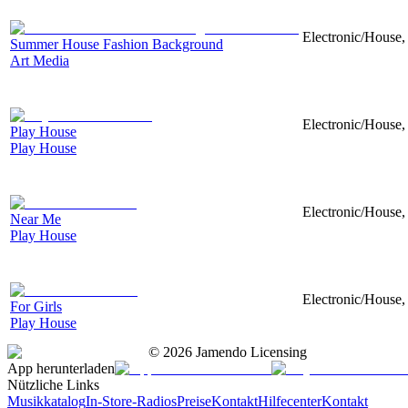
Electronic/House, 
Summer House Fashion Background
Art Media
Electronic/House, 
Play House
Play House
Electronic/House, 
Near Me
Play House
Electronic/House, 
For Girls
Play House
©
2026
Jamendo Licensing
App herunterladen
Nützliche Links
Musikkatalog
In-Store-Radios
Preise
Kontakt
Hilfecenter
Kontakt