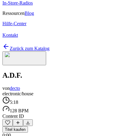
In-Store-Radios
Ressourcen
Blog
Hilfe-Center
Kontakt
Zurück zum Katalog
A.D.F.
von
decto
electronic/house
5:18
128 BPM
Content ID
Titel kaufen
0:00