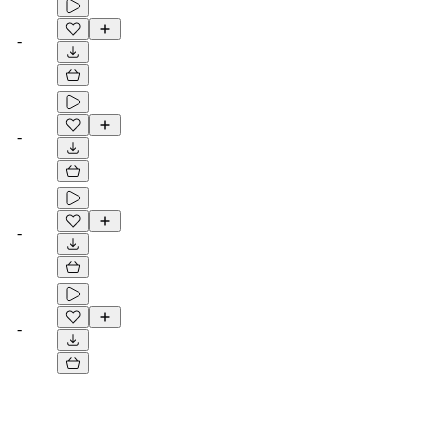
-
-
-
-