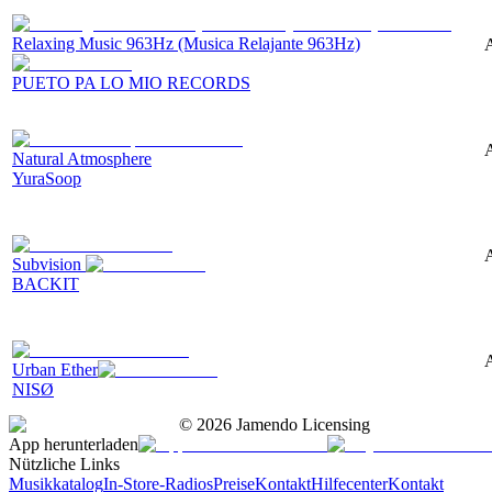
Relaxing Music 963Hz (Musica Relajante 963Hz)
A
PUETO PA LO MIO RECORDS
A
Natural Atmosphere
YuraSoop
A
Subvision
BACKIT
A
Urban Ether
NISØ
©
2026
Jamendo Licensing
App herunterladen
Nützliche Links
Musikkatalog
In-Store-Radios
Preise
Kontakt
Hilfecenter
Kontakt