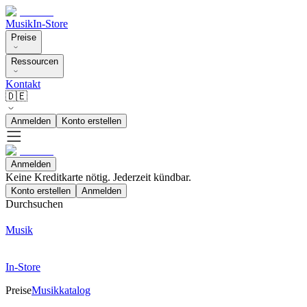
Musik
In-Store
Preise
Ressourcen
Kontakt
🇩🇪
Anmelden
Konto erstellen
Anmelden
Keine Kreditkarte nötig. Jederzeit kündbar.
Konto erstellen
Anmelden
Durchsuchen
Musik
In-Store
Preise
Musikkatalog