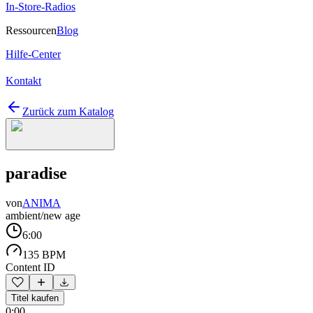
In-Store-Radios
Ressourcen
Blog
Hilfe-Center
Kontakt
Zurück zum Katalog
paradise
von
ANIMA
ambient/new age
6:00
135 BPM
Content ID
Titel kaufen
0:00