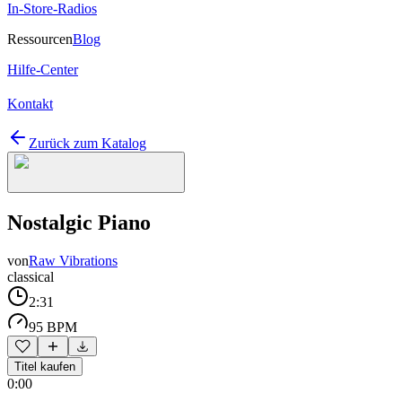
In-Store-Radios
Ressourcen
Blog
Hilfe-Center
Kontakt
Zurück zum Katalog
Nostalgic Piano
von
Raw Vibrations
classical
2:31
95 BPM
Titel kaufen
0:00