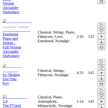
Version
Alexander
Sheboltaev
Classical, Strings, Piano,
Emotional
Filmscore, Love,
2:16
133
Piano and
Emotional, Nostalgic
Strings -
Full Version
Alexander
Sheboltaev
Classical, Strings,
4:33
143
Ice Skating
Filmscore, Nostalgic
Dee Yan-
Key
Classical, Piano,
1/4
Atmospheric,
1:14
143
The F*cked
Melancholic, Nostalgic