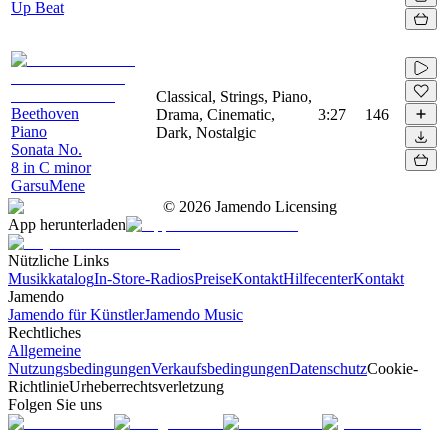
Up Beat
Classical, Strings, Piano,
Beethoven
Drama, Cinematic,
3:27
146
Piano
Dark, Nostalgic
Sonata No.
8 in C minor
GarsuMene
©
2026
Jamendo Licensing
App herunterladen
Nützliche Links
Musikkatalog
In-Store-Radios
Preise
Kontakt
Hilfecenter
Kontakt
Jamendo
Jamendo für Künstler
Jamendo Music
Rechtliches
Allgemeine
Nutzungsbedingungen
Verkaufsbedingungen
Datenschutz
Cookie-
Richtlinie
Urheberrechtsverletzung
Folgen Sie uns