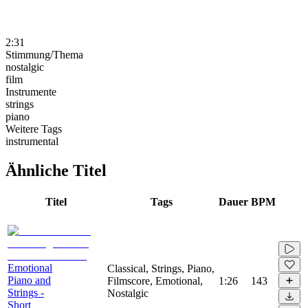
2:31
Stimmung/Thema
nostalgic
film
Instrumente
strings
piano
Weitere Tags
instrumental
Ähnliche Titel
Titel
Tags
Dauer
BPM
Emotional
Classical, Strings, Piano,
Piano and
Filmscore, Emotional,
1:26
143
Strings -
Nostalgic
Short