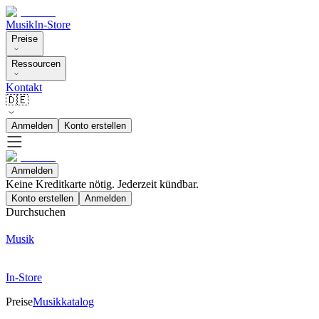
Musik
In-Store
Preise
Ressourcen
Kontakt
🇩🇪
Anmelden
Konto erstellen
Anmelden
Keine Kreditkarte nötig. Jederzeit kündbar.
Konto erstellen
Anmelden
Durchsuchen
Musik
In-Store
Preise
Musikkatalog