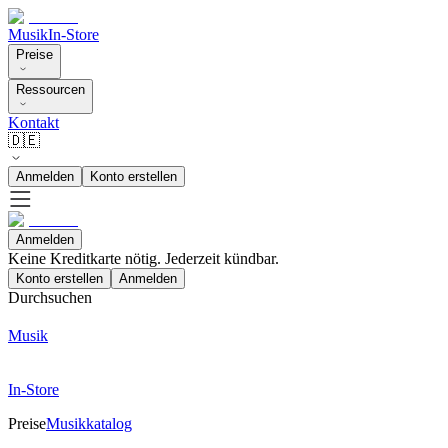
Musik
In-Store
Preise
Ressourcen
Kontakt
🇩🇪
Anmelden
Konto erstellen
Anmelden
Keine Kreditkarte nötig. Jederzeit kündbar.
Konto erstellen
Anmelden
Durchsuchen
Musik
In-Store
Preise
Musikkatalog