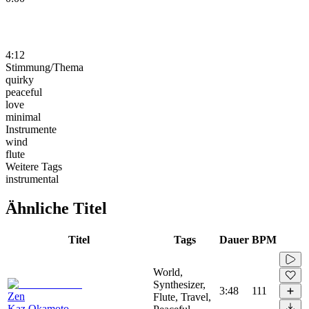
4:12
Stimmung/Thema
quirky
peaceful
love
minimal
Instrumente
wind
flute
Weitere Tags
instrumental
Ähnliche Titel
Titel
Tags
Dauer
BPM
World,
Synthesizer,
3:48
111
Zen
Flute, Travel,
Kaz Okamoto