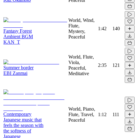
Peaceful
World, Wind,
Flute,
1:42
140
Fantasy Forest
Mystery,
Ambient BGM
Peaceful
KAN_T
World, Flute,
Viola,
2:35
121
Summer border
Peaceful,
EBI Zanmai
Meditative
World, Piano,
Contemporary
Flute, Travel,
1:12
111
Japanese music that
Peaceful
feels the season with
the softness of
Japanese