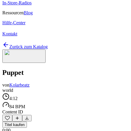
In-Store-Radios
Ressourcen
Blog
Hilfe-Center
Kontakt
Zurück zum Katalog
Puppet
von
Kolarbeatz
world
4:12
84 BPM
Content ID
Titel kaufen
0:00