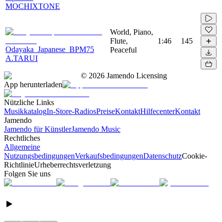
MOCHIXTONE
World, Piano,
Flute,
1:46
145
Odayaka_Japanese_BPM75
Peaceful
A.TARUI
©
2026
Jamendo Licensing
App herunterladen
Nützliche Links
Musikkatalog
In-Store-Radios
Preise
Kontakt
Hilfecenter
Kontakt
Jamendo
Jamendo für Künstler
Jamendo Music
Rechtliches
Allgemeine
Nutzungsbedingungen
Verkaufsbedingungen
Datenschutz
Cookie-
Richtlinie
Urheberrechtsverletzung
Folgen Sie uns