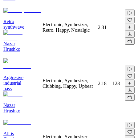
Retro
Electronic, Synthesizer,
synthwave
2:31
-
Retro, Happy, Nostalgic
Nazar
Hrushko
Aggresive
Electronic, Synthesizer,
industrial
2:18
128
Clubbing, Happy, Upbeat
bass
Nazar
Hrushko
All is
Electronic, Synthesizer,