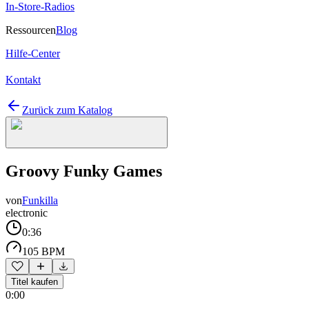
In-Store-Radios
Ressourcen
Blog
Hilfe-Center
Kontakt
Zurück zum Katalog
Groovy Funky Games
von
Funkilla
electronic
0:36
105 BPM
Titel kaufen
0:00