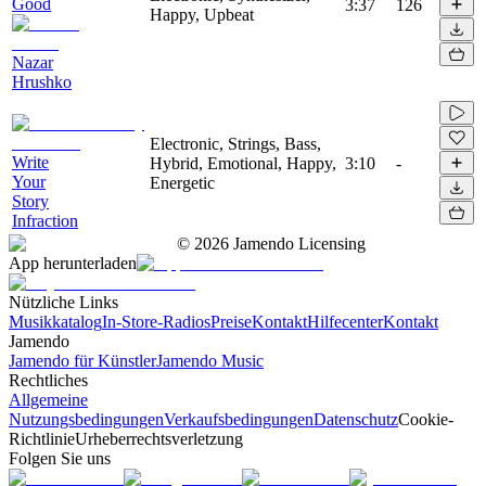
Good
3:37
126
Happy, Upbeat
Nazar
Hrushko
Electronic, Strings, Bass,
Write
Hybrid, Emotional, Happy,
3:10
-
Your
Energetic
Story
Infraction
©
2026
Jamendo Licensing
App herunterladen
Nützliche Links
Musikkatalog
In-Store-Radios
Preise
Kontakt
Hilfecenter
Kontakt
Jamendo
Jamendo für Künstler
Jamendo Music
Rechtliches
Allgemeine
Nutzungsbedingungen
Verkaufsbedingungen
Datenschutz
Cookie-
Richtlinie
Urheberrechtsverletzung
Folgen Sie uns