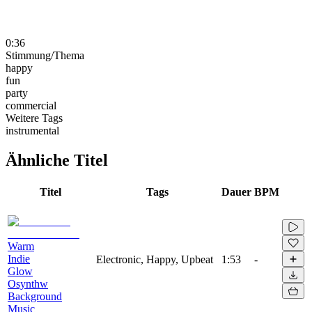
0:36
Stimmung/Thema
happy
fun
party
commercial
Weitere Tags
instrumental
Ähnliche Titel
Titel
Tags
Dauer
BPM
Warm
Indie
Electronic, Happy, Upbeat
1:53
-
Glow
Osynthw
Background
Music