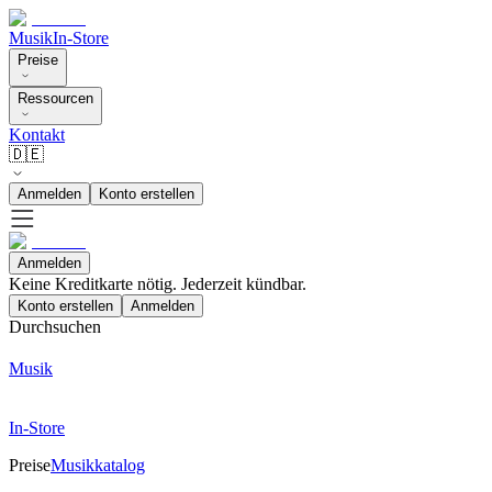
Musik
In-Store
Preise
Ressourcen
Kontakt
🇩🇪
Anmelden
Konto erstellen
Anmelden
Keine Kreditkarte nötig. Jederzeit kündbar.
Konto erstellen
Anmelden
Durchsuchen
Musik
In-Store
Preise
Musikkatalog