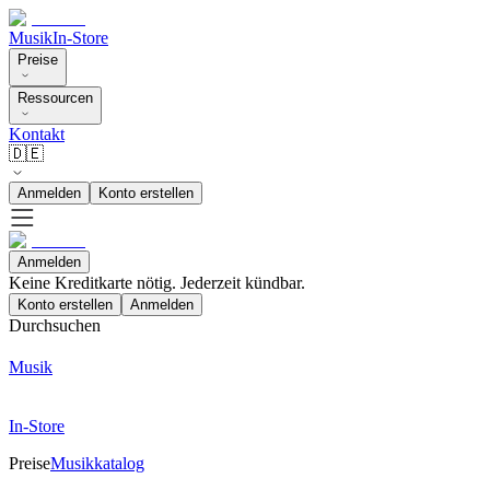
Musik
In-Store
Preise
Ressourcen
Kontakt
🇩🇪
Anmelden
Konto erstellen
Anmelden
Keine Kreditkarte nötig. Jederzeit kündbar.
Konto erstellen
Anmelden
Durchsuchen
Musik
In-Store
Preise
Musikkatalog