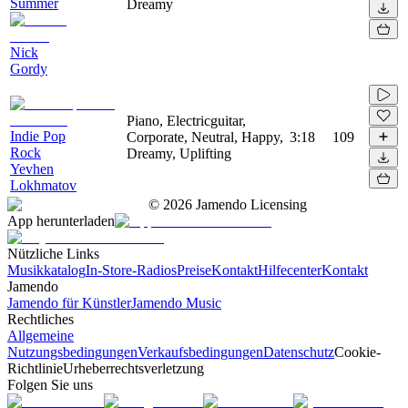
Summer
Dreamy
Nick
Gordy
Piano, Electricguitar,
Indie Pop
Corporate, Neutral, Happy,
3:18
109
Rock
Dreamy, Uplifting
Yevhen
Lokhmatov
©
2026
Jamendo Licensing
App herunterladen
Nützliche Links
Musikkatalog
In-Store-Radios
Preise
Kontakt
Hilfecenter
Kontakt
Jamendo
Jamendo für Künstler
Jamendo Music
Rechtliches
Allgemeine
Nutzungsbedingungen
Verkaufsbedingungen
Datenschutz
Cookie-
Richtlinie
Urheberrechtsverletzung
Folgen Sie uns