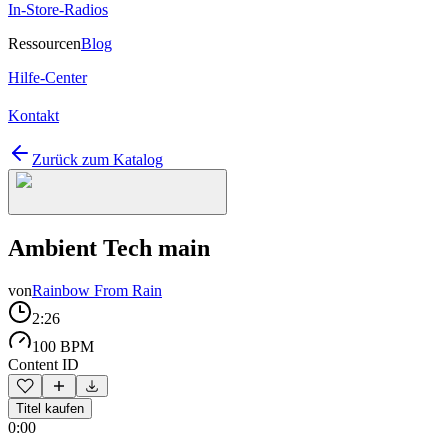
In-Store-Radios
Ressourcen
Blog
Hilfe-Center
Kontakt
Zurück zum Katalog
Ambient Tech main
von
Rainbow From Rain
2:26
100 BPM
Content ID
Titel kaufen
0:00