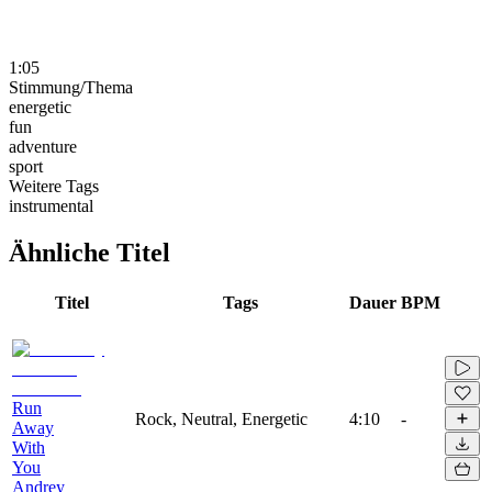
1:05
Stimmung/Thema
energetic
fun
adventure
sport
Weitere Tags
instrumental
Ähnliche Titel
Titel
Tags
Dauer
BPM
Run
Rock, Neutral, Energetic
4:10
-
Away
With
You
Andrey