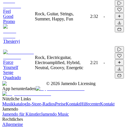
Feel
Rock, Guitar, Strings,
Good
2:32
-
Summer, Happy, Fun
Promo
Thesieryj
Rock, Electricguitar,
Force
Electroamplified, Hybrid,
2:21
-
Yourself
Neutral, Groovy, Energetic
Serge
Quadrado
©
2026
Jamendo Licensing
App herunterladen
Nützliche Links
Musikkatalog
In-Store-Radios
Preise
Kontakt
Hilfecenter
Kontakt
Jamendo
Jamendo für Künstler
Jamendo Music
Rechtliches
Allgemeine