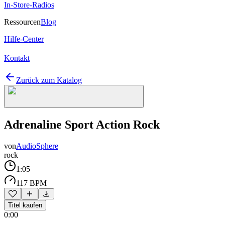
In-Store-Radios
Ressourcen
Blog
Hilfe-Center
Kontakt
Zurück zum Katalog
Adrenaline Sport Action Rock
von
AudioSphere
rock
1:05
117 BPM
Titel kaufen
0:00