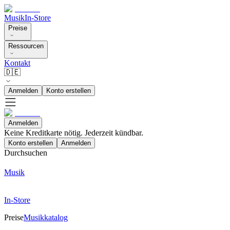
Musik
In-Store
Preise
Ressourcen
Kontakt
🇩🇪
Anmelden
Konto erstellen
Anmelden
Keine Kreditkarte nötig. Jederzeit kündbar.
Konto erstellen
Anmelden
Durchsuchen
Musik
In-Store
Preise
Musikkatalog