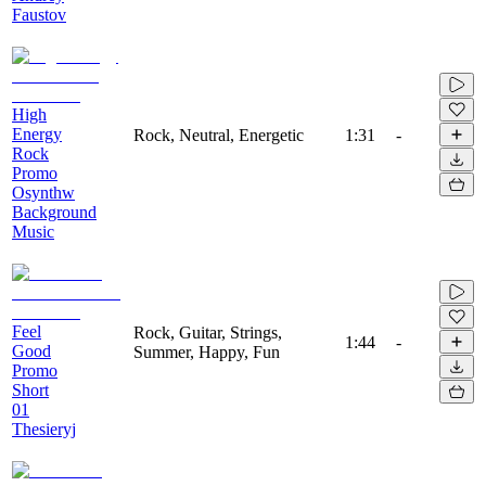
Faustov
High
Energy
Rock, Neutral, Energetic
1:31
-
Rock
Promo
Osynthw
Background
Music
Feel
Rock, Guitar, Strings,
1:44
-
Good
Summer, Happy, Fun
Promo
Short
01
Thesieryj