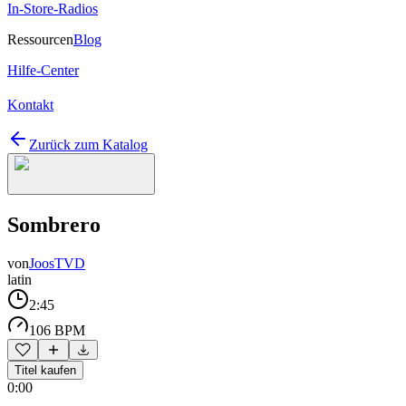
In-Store-Radios
Ressourcen
Blog
Hilfe-Center
Kontakt
Zurück zum Katalog
Sombrero
von
JoosTVD
latin
2:45
106 BPM
Titel kaufen
0:00