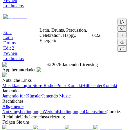
Yevhen
Lokhmatov
Latin, Drums, Percussion,
Epic
Celebration, Happy,
0:22
-
Latin
Energetic
Drums
Edit 2
Yevhen
Lokhmatov
©
2026
Jamendo Licensing
App herunterladen
Nützliche Links
Musikkatalog
In-Store-Radios
Preise
Kontakt
Hilfecenter
Kontakt
Jamendo
Jamendo für Künstler
Jamendo Music
Rechtliches
Allgemeine
Nutzungsbedingungen
Verkaufsbedingungen
Datenschutz
Cookie-
Richtlinie
Urheberrechtsverletzung
Folgen Sie uns