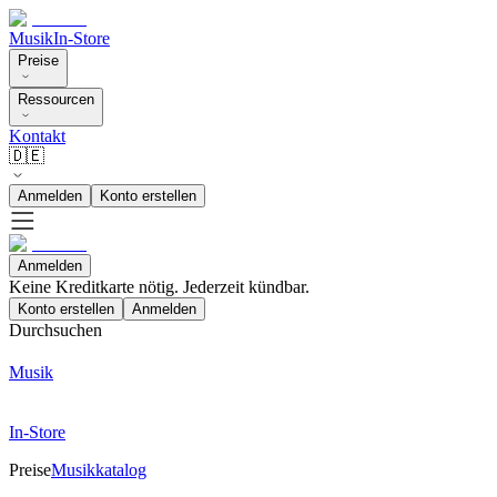
Musik
In-Store
Preise
Ressourcen
Kontakt
🇩🇪
Anmelden
Konto erstellen
Anmelden
Keine Kreditkarte nötig. Jederzeit kündbar.
Konto erstellen
Anmelden
Durchsuchen
Musik
In-Store
Preise
Musikkatalog