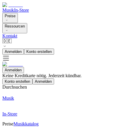
Musik
In-Store
Preise
Ressourcen
Kontakt
🇩🇪
Anmelden
Konto erstellen
Anmelden
Keine Kreditkarte nötig. Jederzeit kündbar.
Konto erstellen
Anmelden
Durchsuchen
Musik
In-Store
Preise
Musikkatalog