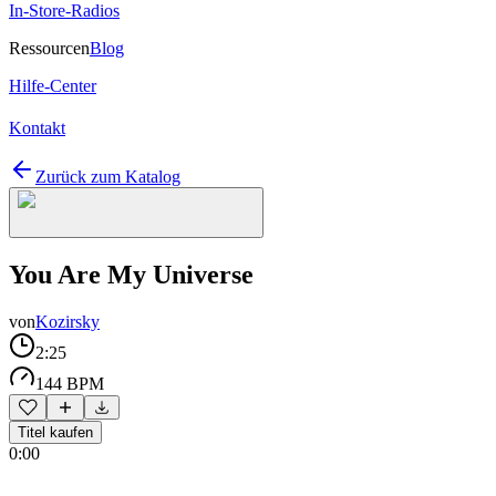
In-Store-Radios
Ressourcen
Blog
Hilfe-Center
Kontakt
Zurück zum Katalog
You Are My Universe
von
Kozirsky
2:25
144 BPM
Titel kaufen
0:00