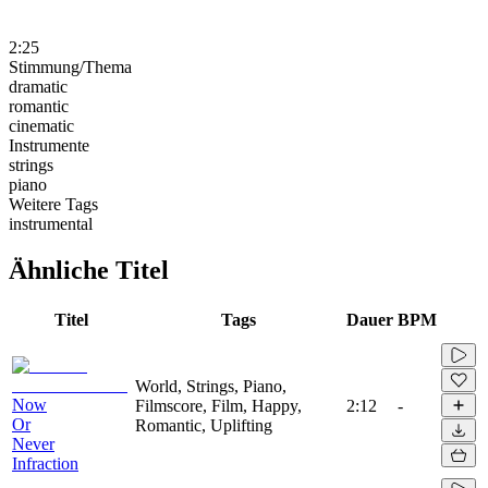
2:25
Stimmung/Thema
dramatic
romantic
cinematic
Instrumente
strings
piano
Weitere Tags
instrumental
Ähnliche Titel
Titel
Tags
Dauer
BPM
World, Strings, Piano,
Now
Filmscore, Film, Happy,
2:12
-
Or
Romantic, Uplifting
Never
Infraction