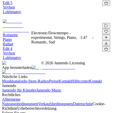
Edit 5
Yevhen
Lokhmatov
Electronic/Downtempo -
Romantic
experimental, Strings, Piano,
1:47
-
Piano
Romantic, Sad
Ballad
Edit 4
Yevhen
Lokhmatov
©
2026
Jamendo Licensing
App herunterladen
Nützliche Links
Musikkatalog
In-Store-Radios
Preise
Kontakt
Hilfecenter
Kontakt
Jamendo
Jamendo für Künstler
Jamendo Music
Rechtliches
Allgemeine
Nutzungsbedingungen
Verkaufsbedingungen
Datenschutz
Cookie-
Richtlinie
Urheberrechtsverletzung
Folgen Sie uns