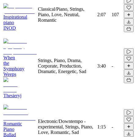
Classical/Piano, Strings,
Piano, Love, Neutral,
2:07
107
Inspirational
Romantic
piano
INOD
When
Strings, Piano, Drama,
the
Corporate, Production,
3:40
-
Symphony
Dramatic, Energetic, Sad
Weeps
Thesieryj
Electronic/Downtempo -
Romantic
experimental, Strings, Piano,
1:15
-
Piano
Love, Romantic, Sad
Ballad