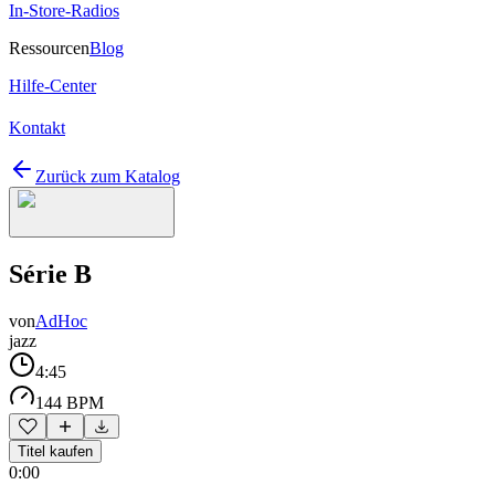
In-Store-Radios
Ressourcen
Blog
Hilfe-Center
Kontakt
Zurück zum Katalog
Série B
von
AdHoc
jazz
4:45
144 BPM
Titel kaufen
0:00