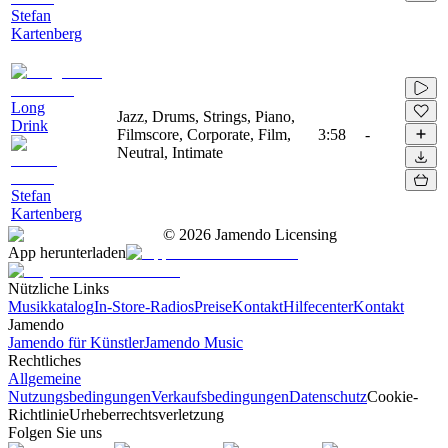
Stefan
Kartenberg
Long
Jazz, Drums, Strings, Piano,
Drink
Filmscore, Corporate, Film,
3:58
-
Neutral, Intimate
Stefan
Kartenberg
©
2026
Jamendo Licensing
App herunterladen
Nützliche Links
Musikkatalog
In-Store-Radios
Preise
Kontakt
Hilfecenter
Kontakt
Jamendo
Jamendo für Künstler
Jamendo Music
Rechtliches
Allgemeine
Nutzungsbedingungen
Verkaufsbedingungen
Datenschutz
Cookie-
Richtlinie
Urheberrechtsverletzung
Folgen Sie uns