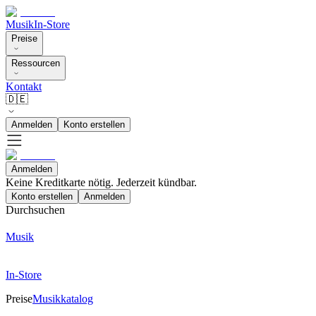
Musik
In-Store
Preise
Ressourcen
Kontakt
🇩🇪
Anmelden
Konto erstellen
Anmelden
Keine Kreditkarte nötig. Jederzeit kündbar.
Konto erstellen
Anmelden
Durchsuchen
Musik
In-Store
Preise
Musikkatalog