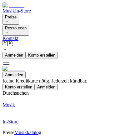
Musik
In-Store
Preise
Ressourcen
Kontakt
🇩🇪
Anmelden
Konto erstellen
Anmelden
Keine Kreditkarte nötig. Jederzeit kündbar.
Konto erstellen
Anmelden
Durchsuchen
Musik
In-Store
Preise
Musikkatalog