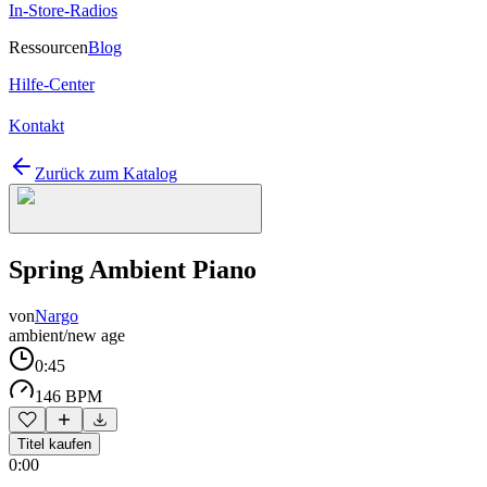
In-Store-Radios
Ressourcen
Blog
Hilfe-Center
Kontakt
Zurück zum Katalog
Spring Ambient Piano
von
Nargo
ambient/new age
0:45
146 BPM
Titel kaufen
0:00