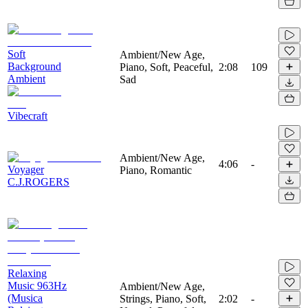
Soft
Ambient/New Age,
Background
Piano, Soft, Peaceful,
2:08
109
Ambient
Sad
Vibecraft
Ambient/New Age,
4:06
-
Voyager
Piano, Romantic
C.J.ROGERS
Relaxing
Music 963Hz
Ambient/New Age,
(Musica
Strings, Piano, Soft,
2:02
-