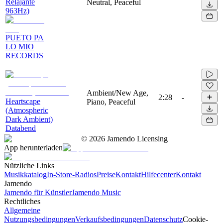
Relajante
Neutral, Peaceful
963Hz)
PUETO PA
LO MIO
RECORDS
Ambient/New Age,
2:28
-
Heartscape
Piano, Peaceful
(Atmospheric
Dark Ambient)
Databend
©
2026
Jamendo Licensing
App herunterladen
Nützliche Links
Musikkatalog
In-Store-Radios
Preise
Kontakt
Hilfecenter
Kontakt
Jamendo
Jamendo für Künstler
Jamendo Music
Rechtliches
Allgemeine
Nutzungsbedingungen
Verkaufsbedingungen
Datenschutz
Cookie-