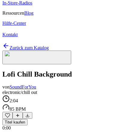
In-Store-Radios
Ressourcen
Blog
Hilfe-Center
Kontakt
Zurück zum Katalog
Lofi Chill Background
von
SoundForYou
electronic/chill out
2:04
85 BPM
Titel kaufen
0:00