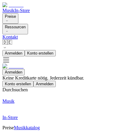
Musik
In-Store
Preise
Ressourcen
Kontakt
🇩🇪
Anmelden
Konto erstellen
Anmelden
Keine Kreditkarte nötig. Jederzeit kündbar.
Konto erstellen
Anmelden
Durchsuchen
Musik
In-Store
Preise
Musikkatalog