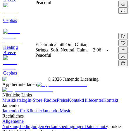
Peaceful
Cephas
Electronic/Chill Out, Guitar,
Healing
Strings, Soft, Neutral, Calm,
2:06
-
Breeze
Peaceful
Cephas
©
2026
Jamendo Licensing
App herunterladen
Nützliche Links
Musikkatalog
In-Store-Radios
Preise
Kontakt
Hilfecenter
Kontakt
Jamendo
Jamendo für Künstler
Jamendo Music
Rechtliches
Allgemeine
Nutzungsbedingungen
Verkaufsbedingungen
Datenschutz
Cookie-