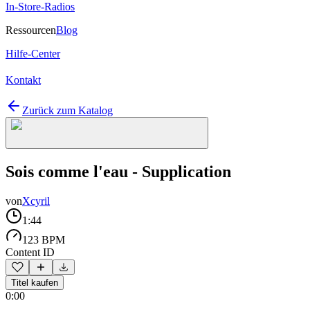
In-Store-Radios
Ressourcen
Blog
Hilfe-Center
Kontakt
Zurück zum Katalog
Sois comme l'eau - Supplication
von
Xcyril
1:44
123 BPM
Content ID
Titel kaufen
0:00