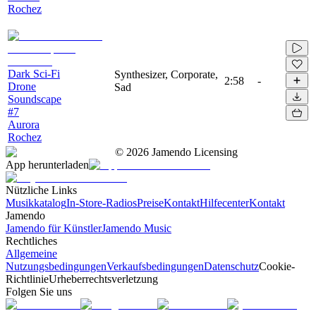
Rochez
Dark Sci-Fi
Synthesizer, Corporate,
2:58
-
Drone
Sad
Soundscape
#7
Aurora
Rochez
©
2026
Jamendo Licensing
App herunterladen
Nützliche Links
Musikkatalog
In-Store-Radios
Preise
Kontakt
Hilfecenter
Kontakt
Jamendo
Jamendo für Künstler
Jamendo Music
Rechtliches
Allgemeine
Nutzungsbedingungen
Verkaufsbedingungen
Datenschutz
Cookie-
Richtlinie
Urheberrechtsverletzung
Folgen Sie uns