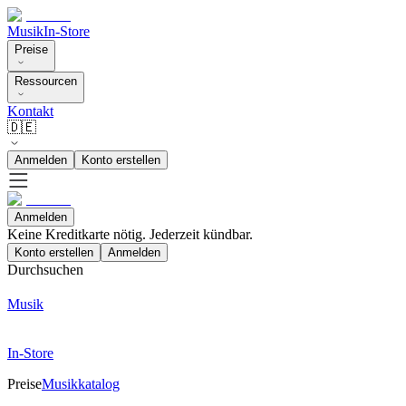
Musik
In-Store
Preise
Ressourcen
Kontakt
🇩🇪
Anmelden
Konto erstellen
Anmelden
Keine Kreditkarte nötig. Jederzeit kündbar.
Konto erstellen
Anmelden
Durchsuchen
Musik
In-Store
Preise
Musikkatalog