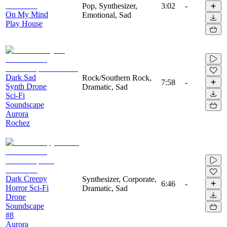
Pop, Synthesizer,
3:02
-
On My Mind
Emotional, Sad
Play House
Dark Sad
Rock/Southern Rock,
7:58
-
Synth Drone
Dramatic, Sad
Sci-Fi
Soundscape
Aurora
Rochez
Dark Creepy
Synthesizer, Corporate,
6:46
-
Horror Sci-Fi
Dramatic, Sad
Drone
Soundscape
#8
Aurora