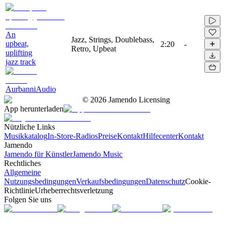
An
Jazz, Strings, Doublebass,
upbeat,
2:20
-
Retro, Upbeat
uplifting
jazz track
AurbanniAudio
©
2026
Jamendo Licensing
App herunterladen
Nützliche Links
Musikkatalog
In-Store-Radios
Preise
Kontakt
Hilfecenter
Kontakt
Jamendo
Jamendo für Künstler
Jamendo Music
Rechtliches
Allgemeine
Nutzungsbedingungen
Verkaufsbedingungen
Datenschutz
Cookie-
Richtlinie
Urheberrechtsverletzung
Folgen Sie uns