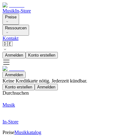
Musik
In-Store
Preise
Ressourcen
Kontakt
🇩🇪
Anmelden
Konto erstellen
Anmelden
Keine Kreditkarte nötig. Jederzeit kündbar.
Konto erstellen
Anmelden
Durchsuchen
Musik
In-Store
Preise
Musikkatalog