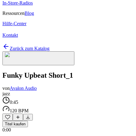
In-Store-Radios
Ressourcen
Blog
Hilfe-Center
Kontakt
Zurück zum Katalog
Funky Upbeat Short_1
von
Avalon Audio
jazz
0:45
120 BPM
Titel kaufen
0:00