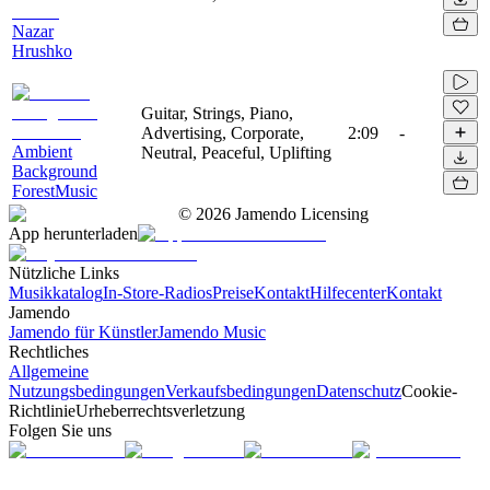
Nazar
Hrushko
Guitar, Strings, Piano,
Advertising, Corporate,
2:09
-
Ambient
Neutral, Peaceful, Uplifting
Background
ForestMusic
©
2026
Jamendo Licensing
App herunterladen
Nützliche Links
Musikkatalog
In-Store-Radios
Preise
Kontakt
Hilfecenter
Kontakt
Jamendo
Jamendo für Künstler
Jamendo Music
Rechtliches
Allgemeine
Nutzungsbedingungen
Verkaufsbedingungen
Datenschutz
Cookie-
Richtlinie
Urheberrechtsverletzung
Folgen Sie uns