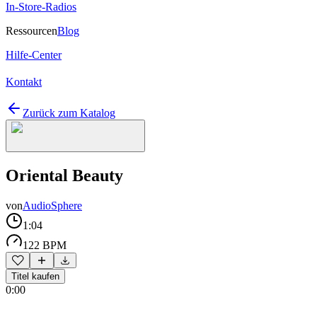
In-Store-Radios
Ressourcen
Blog
Hilfe-Center
Kontakt
Zurück zum Katalog
Oriental Beauty
von
AudioSphere
1:04
122 BPM
Titel kaufen
0:00