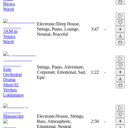
Blows
Wavit
Electronic/Deep House,
Strings, Piano, Lounge,
3:47
-
3AM in
Neutral, Peaceful
Venice
Wavit
Strings, Piano, Adventure,
Epic
Corporate, Emotional, Sad,
1:22
-
Orchestral
Epic
Drama
Short 02
Yevhen
Lokhmatov
Manuscript
Electronic/House, Strings,
Bass, Atmospheric,
2:50
-
Emotional, Neutral