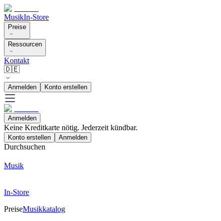
Musik
In-Store
Preise
Ressourcen
Kontakt
🇩🇪
Anmelden
Konto erstellen
Anmelden
Keine Kreditkarte nötig. Jederzeit kündbar.
Konto erstellen
Anmelden
Durchsuchen
Musik
In-Store
Preise
Musikkatalog